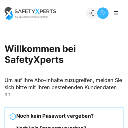
Skip
to
Go to landing page.
content
Willkommen
Registrierung
bei
per
SafetyXperts
Kundennumme
Willkommen bei
SafetyXperts
Um auf Ihre Abo-Inhalte zuzugreifen, melden Sie
sich bitte mit Ihren bestehenden Kundendaten
an.
Noch kein Passwort vergeben?