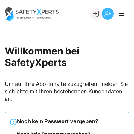
Skip
to
Go to landing page.
content
Willkommen
Registrierung
bei
per
SafetyXperts
Kundennumme
Willkommen bei
SafetyXperts
Um auf Ihre Abo-Inhalte zuzugreifen, melden Sie
sich bitte mit Ihren bestehenden Kundendaten
an.
Noch kein Passwort vergeben?