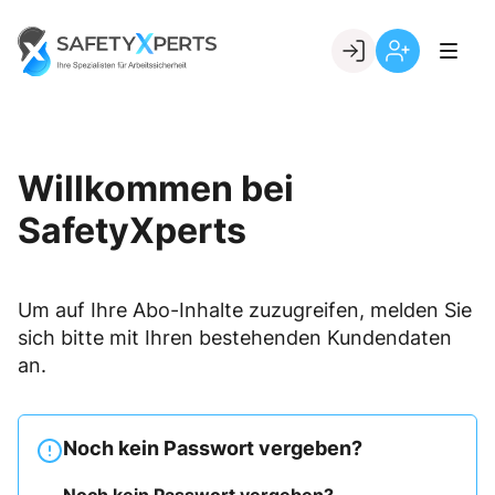
Skip
to
Go to landing page.
content
Willkommen
Registrierung
bei
per
SafetyXperts
Kundennumme
Willkommen bei
SafetyXperts
Um auf Ihre Abo-Inhalte zuzugreifen, melden Sie
sich bitte mit Ihren bestehenden Kundendaten
an.
Noch kein Passwort vergeben?