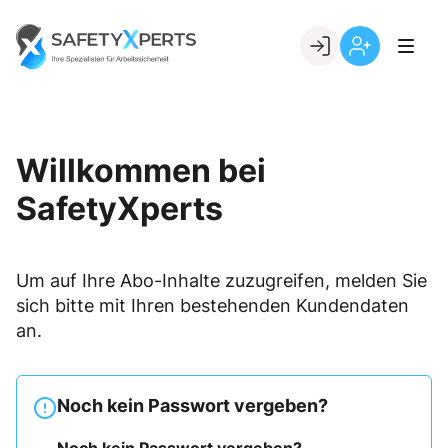
Skip
to
Go to landing page.
content
Willkommen
Registrierung
bei
per
SafetyXperts
Kundennumme
Willkommen bei
SafetyXperts
Um auf Ihre Abo-Inhalte zuzugreifen, melden Sie
sich bitte mit Ihren bestehenden Kundendaten
an.
Noch kein Passwort vergeben?