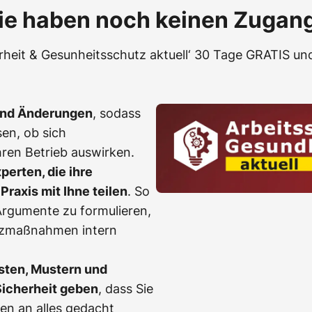
ie haben noch keinen Zugan
erheit & Gesunheitsschutz aktuell‘ 30 Tage GRATIS und
und Änderungen
, sodass
en, ob sich
ren Betrieb auswirken.
erten, die ihre
Praxis mit Ihne teilen
. So
, Argumente zu formulieren,
tzmaßnahmen intern
sten, Mustern und
Sicherheit geben
, dass Sie
en an alles gedacht