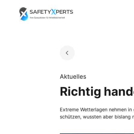
Skip
to
Go to landing page.
content
Aktuelles
Richtig hand
Extreme Wetterlagen nehmen in 
schützen, wussten aber bislang n