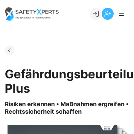
Skip
to
Go to landing page.
content
Willkommen
Registrierung
bei
per
SafetyXperts
Kundennumme
Gefährdungsbeurteil
Plus
Risiken erkennen • Maßnahmen ergreifen •
Rechtssicherheit schaffen