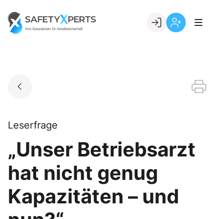
Skip
to
Go to landing page.
content
Willkommen
Registrierung
bei
per
SafetyXperts
Kundennumme
Leserfrage
„Unser Betriebsarzt
hat nicht genug
Kapazitäten – und