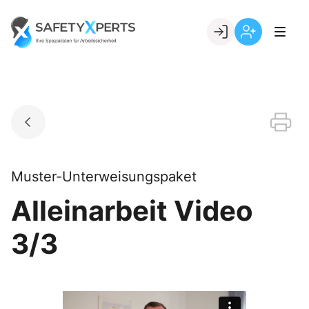
Skip
to
Go to landing page.
content
Willkommen
Registrierung
bei
per
SafetyXperts
Kundennumme
Muster-Unterweisungspaket
Alleinarbeit Video
3/3