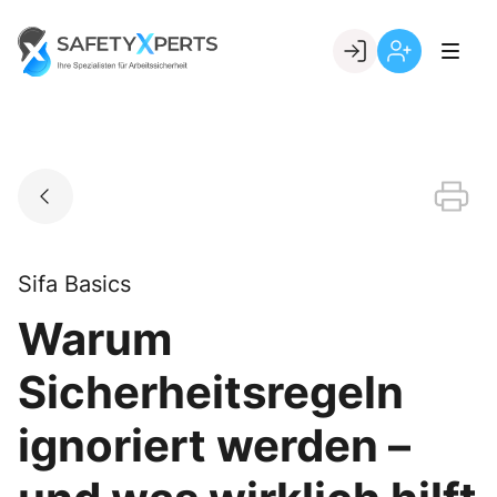
Skip
to
Go to landing page.
content
Willkommen
Registrierung
bei
per
SafetyXperts
Kundennumme
Sifa Basics
Warum
Sicherheitsregeln
ignoriert werden –