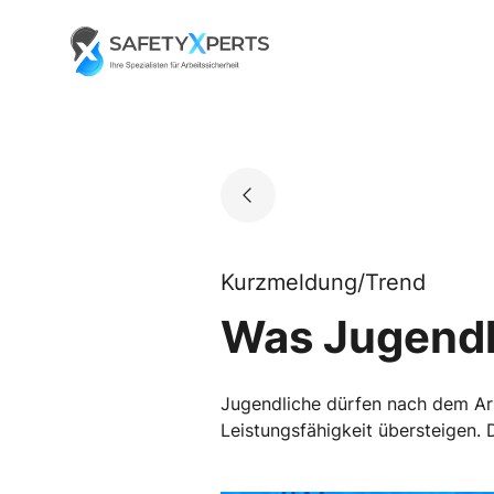
Skip
to
Go to landing page.
content
Kurzmeldung/Trend
Was Jugendl
Jugendliche dürfen nach dem Arb
Leistungsfähigkeit übersteigen.