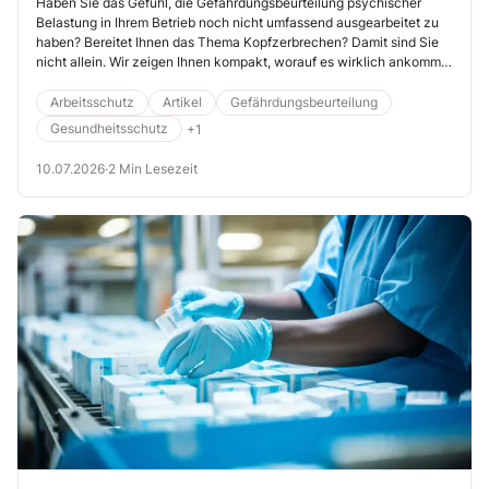
Überforderung um
Haben Sie das Gefühl, die Gefährdungsbeurteilung psychischer
Belastung in Ihrem Betrieb noch nicht umfassend ausgearbeitet zu
haben? Bereitet Ihnen das Thema Kopfzerbrechen? Damit sind Sie
nicht allein. Wir zeigen Ihnen kompakt, worauf es wirklich ankommt
– praxisnah, rechtssicher und speziell für Pflege und Klinik.
Arbeitsschutz
Artikel
Gefährdungsbeurteilung
Gesundheitsschutz
+1
10.07.2026
·
2 Min Lesezeit