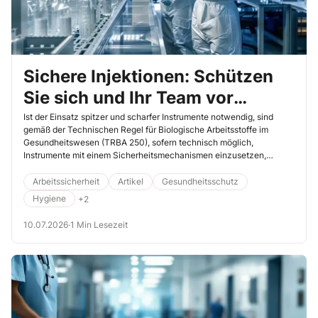
Sichere Injektionen: Schützen
Sie sich und Ihr Team vor
Nadelstichverletzungen
Ist der Einsatz spitzer und scharfer Instrumente notwendig, sind
gemäß der Technischen Regel für Biologische Arbeitsstoffe im
Gesundheitswesen (TRBA 250), sofern technisch möglich,
Instrumente mit einem Sicherheitsmechanismen einzusetzen,
sogenannte Sicherheitsgeräte, die helfen sollen,
Nadelstichverletzungen zu verhindern. Dazu gehören
Arbeitssicherheit
Artikel
Gesundheitsschutz
Venenverweilkanülen, Blutentnahmesysteme und Abwurfbehälter.
Hygiene
+2
Doch worauf müssen Sie beim Kauf dieser Produkte achten, damit
Sie sich und Ihre Kollegen schützen? Der folgende Beitrag
10.07.2026
·
1 Min Lesezeit
unterstützt Sie bei Ihrer Kaufentscheidung.