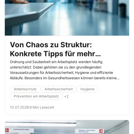
Von Chaos zu Struktur:
Konkrete Tipps für mehr
Ordnung im Arbeitsumfeld
Ordnung und Sauberkeit am Arbeitsplatz werden häufig
unterschätzt. Dabei gehören sie zu den grundlegenden
Voraussetzungen für Arbeitssicherheit, Hygiene und effiziente
Abläufe. Besonders im Gesundheitswesen können bereits kleine
Unachtsamkeiten schwerwiegende Folgen haben. Lesen Sie in
diesem Artikel, worauf Sie achten müssen.
Arbeitsschutz
Arbeitssicherheit
Hygiene
Prävention am Arbeitsplatz
+2
10.07.2026
·
6 Min Lesezeit