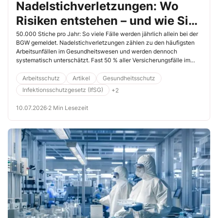
Nadelstichverletzungen: Wo
Risiken entstehen – und wie Sie
sie vermeiden
50.000 Stiche pro Jahr: So viele Fälle werden jährlich allein bei der
BGW gemeldet. Nadelstichverletzungen zählen zu den häufigsten
Arbeitsunfällen im Gesundheitswesen und werden dennoch
systematisch unterschätzt. Fast 50 % aller Versicherungsfälle im
Gesundheitsdienst gehen auf Stich- und Schnittverletzungen
zurück.
Arbeitsschutz
Artikel
Gesundheitsschutz
Infektionsschutzgesetz (IfSG)
+2
10.07.2026
·
2 Min Lesezeit