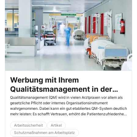
Werbung mit Ihrem
Qualitätsmanagement in der
Arztpraxis – Sichtbarkeit schafft
Qualitätsmanagement (QM) wird in vielen Arztpraxen vor allem als
gesetzliche Pflicht oder internes Organisationsinstrument
Vertrauen
wahrgenommen. Dabei kann ein gut etabliertes QM-System deutlich
mehr leisten: Es schafft Vertrauen, erhöht die Patientenzufriedenheit
und stärkt die Außenwirkung Ihrer Praxis. Entscheidend ist jedoch,
Ihr Qualitätsmanagement sichtbar zu machen und aktiv zu
Arbeitssicherheit
Artikel
kommunizieren.
Schutzmaßnahmen am Arbeitsplatz