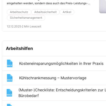
eingehalten werden, sondern dass auch das Preis-Leistungs-
Verhältnis stimmt. Die folgende Mustercheckliste hilft Ihnen und Ihren
Kollegen, die wichtigsten Kriterien zu überprüfen.
Arbeitsschutz
Arbeitssicherheit
Artikel
Sicherheitsmanagement
12.12.2025
·
2 Min Lesezeit
Arbeitshilfen
Kosteneinsparungsmöglichkeiten in Ihrer Praxis
Kühlschrankmessung – Mustervorlage
(Muster-)Checkliste: Entscheidungskriterien zur 
Bürobedarf