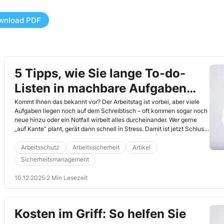
wnload PDF
5 Tipps, wie Sie lange To-do-
Listen in machbare Aufgaben
verwandeln
Kommt Ihnen das bekannt vor? Der Arbeitstag ist vorbei, aber viele
Aufgaben liegen noch auf dem Schreibtisch – oft kommen sogar noch
neue hinzu oder ein Notfall wirbelt alles durcheinander. Wer gerne
„auf Kante“ plant, gerät dann schnell in Stress. Damit ist jetzt Schluss:
Diese 5 Tipps machen aus langen Aufgabenlisten schaffbare To-dos –
für Sie und Ihre ­Kollegen!
Arbeitsschutz
Arbeitssicherheit
Artikel
Sicherheitsmanagement
10.12.2025
·
2 Min Lesezeit
Kosten im Griff: So helfen Sie