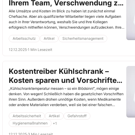
Ihrem Team, Verschwendung zu
vermeiden
Alle Umsätze und Kosten im Blick zu haben ist zunächst einmal
Chefsache. Aber als qualifizierter Mitarbeiter liegen viele Aufgaben
auch in Ihrer Verantwortung, weshalb Sie und Ihre Kollegen
erfolgreich mithelfen können, Verschwendungen aufzudecken. Ihre
Chefs werden sich freuen, wie verlässlich das Team ist. Der
Jahreswechsel bildet den idealen Zeitpunkt, um Kosten zu prüfen.
Arbeitsschutz
Artikel
Sicherheitsmanagement
Nachfolgend zeigen wir Ihnen die wichtigsten Kostentreiber und wie
Sie sie senken können.
12.12.2025
·
1 Min Lesezeit
Kostentreiber Kühlschrank –
Kosten sparen und Vorschriften
einhalten
„Kühlschranktemperatur messen – so ein Blödsinn!“, mögen einige
denken. Von wegen! Schließlich haben die gesetzlichen Vorschriften
ihren Sinn. Außerdem drohen unnötige Kosten, wenn Medikamente
oder andere Materialien verderben, weil sie bei einer falschen
Temperatur gelagert werden. Hinzu kommt, dass dann in vielen Fällen
auch mehr Strom verbraucht wird als notwendig. Die Kosten dafür
Arbeitssicherheit
Artikel
Gefahrstoff
muss Ihre Organisation tragen. Regelmäßiges Messen kann dem
Hygienemaßnahmen
+1
vorbeugen. Der ­folgende Fall macht dies deutlich.
12.12.2025
·
3 Min Lesezeit