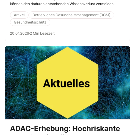
können den dadurch entstehenden Wissensverlust vermeiden,
indem sie frühzeitig altersgerechte Angebote für eine
Weiterbeschäftigung entwickeln. Lesen Sie hier, wie ein
Artikel
Betriebliches Gesundheitsmanagement (BGM)
ganzheitliches Gesundheitsmanagement, gezielte Weiterbildung und
Gesundheitsschutz
flexible Arbeitszeitgestaltung zum Gelingen beitragen.
20.01.2026
·
2 Min Lesezeit
ADAC-Erhebung: Hochriskante