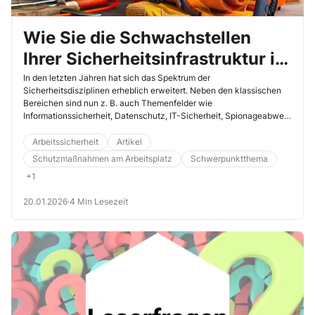
Wie Sie die Schwachstellen
Ihrer Sicherheitsinfrastruktur im
Unternehmen aufspüren
In den letzten Jahren hat sich das Spektrum der
Sicherheitsdisziplinen erheblich erweitert. Neben den klassischen
Bereichen sind nun z. B. auch Themenfelder wie
Informationssicherheit, Datenschutz, IT-Sicherheit, Spionageabwehr
oder Veranstaltungssicherheit von zentraler Bedeutung. Um
Gefahren und Risiken zu erkennen und ihnen angemessen zu
Arbeitssicherheit
Artikel
begegnen, müssen verschiedene Abteilungen zusammenspielen.
Schutzmaßnahmen am Arbeitsplatz
Schwerpunktthema
Lesen Sie hier, wie Sie Ihr Sicherheitsgefüge unter die Lupe nehmen.
+1
20.01.2026
·
4 Min Lesezeit