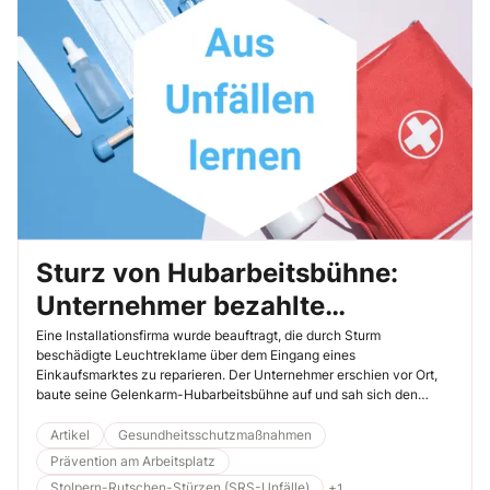
Sturz von Hubarbeitsbühne:
Unternehmer bezahlte
Versäumnisse mit seinem Leben
Eine Installationsfirma wurde beauftragt, die durch Sturm
beschädigte Leuchtreklame über dem Eingang eines
Einkaufsmarktes zu reparieren. Der Unternehmer erschien vor Ort,
baute seine Gelenkarm-Hubarbeitsbühne auf und sah sich den
Schaden an. Dabei stellte er fest, dass er Unterstützung benötigte,
und fragte bei der Marktleitung an, ob ihm ein Mitarbeiter helfen
Artikel
Gesundheitsschutzmaßnahmen
könne. Dies wurde ihm zugesagt – und so nahm das Unheil seinen
Prävention am Arbeitsplatz
Lauf.
Stolpern-Rutschen-Stürzen (SRS-Unfälle)
+1