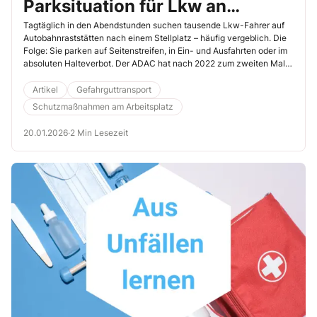
Parksituation für Lkw an
deutschen Autobahnen
Tagtäglich in den Abendstunden suchen tausende Lkw-Fahrer auf
Autobahnraststätten nach einem Stellplatz – häufig vergeblich. Die
Folge: Sie parken auf Seitenstreifen, in Ein- und Ausfahrten oder im
absoluten Halteverbot. Der ADAC hat nach 2022 zum zweiten Mal
die Anzahl falsch abgestellter Lkw an 100 Rastanlagen in
Deutschland ermittelt. Die Ergebnisse sind erschreckend. Hier
Artikel
Gefahrguttransport
erfahren Sie, wo es besonders kritisch ist und wie Sie den Parkdruck
Schutzmaßnahmen am Arbeitsplatz
Ihrer Lkw-Fahrer mindern können.
20.01.2026
·
2 Min Lesezeit