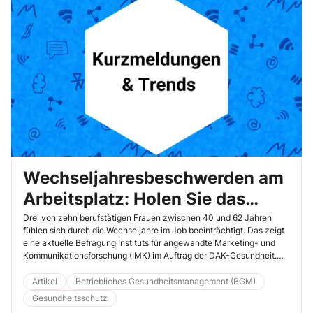
Wechseljahresbeschwerden am
Arbeitsplatz: Holen Sie das
Thema aus der Tabuzone!
Drei von zehn berufstätigen Frauen zwischen 40 und 62 Jahren
fühlen sich durch die Wechseljahre im Job beeinträchtigt. Das zeigt
eine aktuelle Befragung Instituts für angewandte Marketing- und
Kommunikationsforschung (IMK) im Auftrag der DAK-Gesundheit.
Fast die Hälfte der Betroffenen empfindet die Einschränkungen als
stark, jede Sechste fürchtet Nachteile am Arbeitsplatz. 48 %
Artikel
Betriebliches Gesundheitsmanagement (BGM)
sprechen ungern mit dem Arbeitgeber darüber. Höchste Zeit,
Gesundheitsschutz
Unterstützung anzubieten.