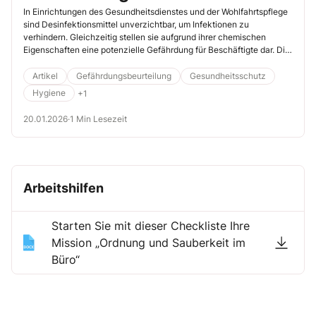
von Desinfektionsmitteln
In Einrichtungen des Gesundheitsdienstes und der Wohlfahrtspflege
sind Desinfektionsmittel unverzichtbar, um Infektionen zu
verhindern. Gleichzeitig stellen sie aufgrund ihrer chemischen
Eigenschaften eine potenzielle Gefährdung für Beschäftigte dar. Die
richtige Auswahl ist daher nicht nur eine Frage der Wirksamkeit,
sondern auch des Arbeitsschutzes. Hier erfahren Sie, wie Sie schnell
Artikel
Gefährdungsbeurteilung
Gesundheitsschutz
und einfach herausfinden, welches Desinfektionsmittel für welchen
Hygiene
+1
Einsatz infrage kommt.
20.01.2026
·
1 Min Lesezeit
Arbeitshilfen
Starten Sie mit dieser Checkliste Ihre
Mission „Ordnung und Sauberkeit im
Büro“