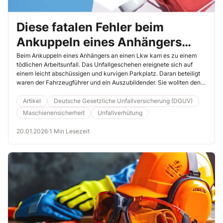
Diese fatalen Fehler beim
Ankuppeln eines Anhängers
dürfen nicht passieren!
Beim Ankuppeln eines Anhängers an einen Lkw kam es zu einem
tödlichen Arbeitsunfall. Das Unfallgeschehen ereignete sich auf
einem leicht abschüssigen und kurvigen Parkplatz. Daran beteiligt
waren der Fahrzeugführer und ein Auszubildender. Sie wollten den
Anhänger nutzen, um einen Minibagger von einer Baustelle
abzuholen. Lesen Sie in diesem Beitrag, wie mehrere
Artikel
Deutsche Gesetzliche Unfallversicherung (DGUV)
sicherheitsrelevante Fehler in Kombination zu einem tragischen
Maschienensicherheit
Unfallverhütung
Ereignis führten.
20.01.2026
·
1 Min Lesezeit