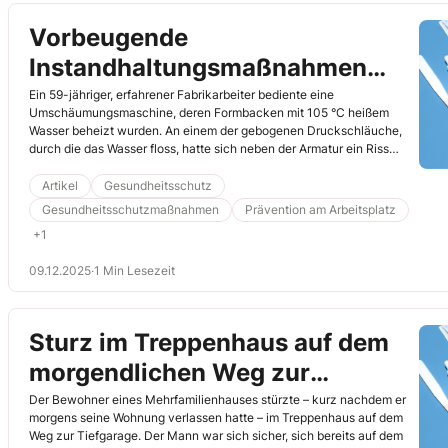
Vorbeugende
Instandhaltungsmaßnahmen
hätten Verbrühungen verhindern
Ein 59-jähriger, erfahrener Fabrikarbeiter bediente eine
Umschäumungsmaschine, deren Formbacken mit 105 °C heißem
können
Wasser beheizt wurden. An einem der gebogenen Druckschläuche,
durch die das Wasser floss, hatte sich neben der Armatur ein Riss
gebildet. Der Riss war wegen der Schlauchummantelung zur
Wärmeisolierung jedoch nicht sichtbar. Lesen Sie hier, warum dieser
Artikel
Gesundheitsschutz
Umstand dem Beschäftigen zum Verhängnis wurde.
Gesundheitsschutzmaßnahmen
Prävention am Arbeitsplatz
+1
09.12.2025
·
1 Min Lesezeit
Sturz im Treppenhaus auf dem
morgendlichen Weg zur
Tiefgarage – Wegeunfall oder
Der Bewohner eines Mehrfamilienhauses stürzte – kurz nachdem er
morgens seine Wohnung verlassen hatte – im Treppenhaus auf dem
nicht?
Weg zur Tiefgarage. Der Mann war sich sicher, sich bereits auf dem