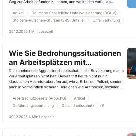
Weg zur Arbeit befunden zu haben, und wollte den Vorfall als
Arbeitsunfall anerkennen lassen. Seine Unfallversicherung
widersprach. Der Fall landete vor dem Landessozialgericht Hamburg.
Artikel
Deutsche Gesetzliche Unfallversicherung (DGUV)
Hier erfahren Sie, wie die Richter entschieden (Az. L 2 U 30/24, Urteil
Stolpern-Rutschen-Stürzen (SRS-Unfälle)
Unfallverhütung
vom 6.8.2025).
09.12.2025
·
1 Min Lesezeit
Wie Sie Bedrohungssituationen
an Arbeitsplätzen mit
Publikumsverkehr vorbeugen
Die zunehmende Aggressionsbereitschaft in der Bevölkerung macht
vor Arbeitsplätzen nicht halt. Gewalt tritt heute nicht nur in
klassischen Hochrisikoberufen auf, wie z. B. bei der Polizei, sondern
auch in vermeintlich sicheren Bereichen wie Arztpraxen, sozialen
Einrichtungen oder Supermärkten. Als Sifa gehört es zu Ihren
Aufgaben, diese Risiken zu erfassen und geeignete
Arbeitsschutzgesetz (ArbSchG)
Artikel
Schutzmaßnahmen für Ihre Kollegen zu entwickeln. Lesen Sie hier,
Gefährdungsbeurteilung
Gesundheitsschutz
+5
was Sie dabei beachten sollten.
09.12.2025
·
4 Min Lesezeit