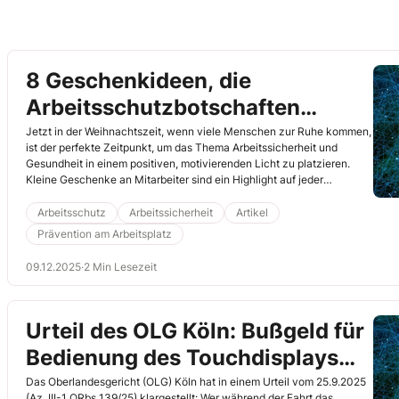
8 Geschenkideen, die
Arbeitsschutzbotschaften
vermitteln, ohne belehrend zu
Jetzt in der Weihnachtszeit, wenn viele Menschen zur Ruhe kommen,
ist der perfekte Zeitpunkt, um das Thema Arbeitssicherheit und
wirken
Gesundheit in einem positiven, motivierenden Licht zu platzieren.
Kleine Geschenke an Mitarbeiter sind ein Highlight auf jeder
Weihnachtsfeier. Sinnvoll ausgewählt, fördern sie eine Kultur der
Achtsamkeit, die mit ins neue Jahr genommen wird. Hier finden Sie
Arbeitsschutz
Arbeitssicherheit
Artikel
einige thematisch passende Geschenkideen und erfahren, welche
Prävention am Arbeitsplatz
Botschaften Sie damit senden.
09.12.2025
·
2 Min Lesezeit
Urteil des OLG Köln: Bußgeld für
Bedienung des Touchdisplays
einer E-Zigarette am Steuer
Das Oberlandesgericht (OLG) Köln hat in einem Urteil vom 25.9.2025
(Az. III-1 ORbs 139/25) klargestellt: Wer während der Fahrt das