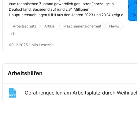
zum technischen Zustand gewerblich genutzter Fahrzeuge in
Deutschland. Basierend auf rund 2,31 Millionen
Hauptuntersuchungen (HU) aus den Jahren 2023 und 2024 zeigt der
Report eine Zunahme sicherheitsrelevanter Mängel – insbesondere
bei schweren Lastkraftwagen. Lesen Sie hier, um welche Mängel es
Arbeitsschutz
Artikel
Maschienensicherheit
News
sich handelt, wo der TÜV die Ursachen sieht und warum Sie Alter und
+1
Zustand Ihrer Nutzfahrzeuge kritisch prüfen sollten.
09.12.2025
·
1 Min Lesezeit
Arbeitshilfen
Gefahrenquellen am Arbeitsplatz durch Weihnac