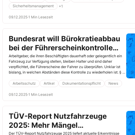
Sicherheitsmanagement
+1
09.12.2025
·
1 Min Lesezeit
Bundesrat will Bürokratieabbau
bei der Führerscheinkontrolle
durch den Arbeitgeber
Arbeitgeber, die ihren Beschäftigten dauerhaft oder gelegentlich ein
Fahrzeug zur Verfügung stellen, bleiben Halter und sind daher
verpflichtet, die Führerscheine der Fahrer zu überprüfen. Unklar ist
bislang, in welchen Abständen diese Kontrolle zu wiederholen ist. § 21
Straßenverkehrsgesetz (StVG) enthält dazu keine konkreten
Vorgaben. Ein Gesetzentwurf des Bundesrates soll nun
Arbeitsschutz
Artikel
Dokumentationspflicht
News
Rechtssicherheit schaffen. Lesen Sie hier, welche Neuerung geplant
ist und was bis zum Inkrafttreten gilt.
09.12.2025
·
1 Min Lesezeit
TÜV-Report Nutzfahrzeuge
2025: Mehr Mängel
insbesondere bei schweren Lkw
Der TÜV-Report Nutzfahrzeuge 2025 liefert aktuelle Erkenntnisse