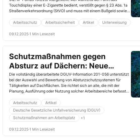
Touchdisplay einer E-Zigarette bedient, verstößt gegen § 23 Abs. 1a
Straßenverkehrsordnung (StVO) und muss mit einem Bußgeld sowie
einem Punkt in Flensburg rechnen. In diesem Beitrag erfahren Sie
mehr zu dem Fall und welcher Handlungsbedarf für Ihr Unternehmen
Arbeitsschutz
Arbeitssicherheit
Artikel
Unterweisung
daraus resultiert.
09.12.2025
·
1 Min Lesezeit
Schutzmaßnahmen gegen
Absturz auf Dächern: Neue
Version der DGUV-Information
Die vollständig überarbeitete DGUV-Information 201-056 unterstützt
bei der Auswahl und Bewertung von Absturzschutzsystemen für
201-056
Tätigkeiten auf Dachflächen. Sie richtet sich an alle, die mit der
Planung, Ausführung oder Nutzung solcher Arbeitsbereiche befasst
sind, und bietet weit mehr als eine rein technische Betrachtung. Lesen
Sie hier mehr zum Inhalt und zu den wichtigsten Änderungen
Arbeitsschutz
Artikel
gegenüber der letzten Ausgabe aus dem Jahr 2015.
Deutsche Gesetzliche Unfallversicherung (DGUV)
Schutzmaßnahmen am Arbeitsplatz
+1
09.12.2025
·
1 Min Lesezeit