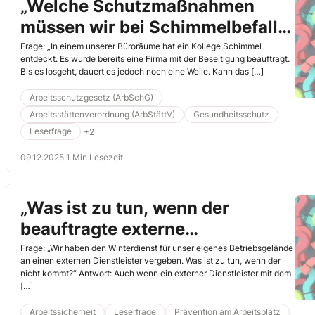
„Welche Schutzmaßnahmen
müssen wir bei Schimmelbefall
im Büro ergreifen?“
Frage: „In einem unserer Büroräume hat ein Kollege Schimmel
entdeckt. Es wurde bereits eine Firma mit der Beseitigung beauftragt.
Bis es losgeht, dauert es jedoch noch eine Weile. Kann das […]
Arbeitsschutzgesetz (ArbSchG)
Arbeitsstättenverordnung (ArbStättV)
Gesundheitsschutz
Leserfrage
+2
09.12.2025
·
1 Min Lesezeit
„Was ist zu tun, wenn der
beauftragte externe
Winterdienst nicht erscheint?“
Frage: „Wir haben den Winterdienst für unser eigenes Betriebsgelände
an einen externen Dienstleister vergeben. Was ist zu tun, wenn der
nicht kommt?“ Antwort: Auch wenn ein externer Dienstleister mit dem
[…]
Arbeitssicherheit
Leserfrage
Prävention am Arbeitsplatz