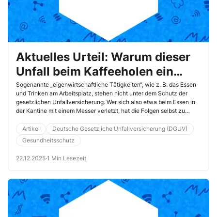
Aktuelles Urteil: Warum dieser
Unfall beim Kaffeeholen ein
Arbeitsunfall ist
Sogenannte „eigenwirtschaftliche Tätigkeiten“, wie z. B. das Essen
und Trinken am Arbeitsplatz, stehen nicht unter dem Schutz der
gesetzlichen Unfallversicherung. Wer sich also etwa beim Essen in
der Kantine mit einem Messer verletzt, hat die Folgen selbst zu
tragen. Das Bundessozialgericht (BSG) hat jetzt in einem Urteil
entschieden, dass es von diesem Grundsatz auch Ausnahmen
Artikel
Deutsche Gesetzliche Unfallversicherung (DGUV)
geben kann.
Gesundheitsschutz
22.12.2025
·
1 Min Lesezeit