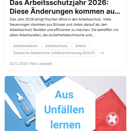
Das Arbeitsschutzjahr 2026:
Diese Änderungen kommen auf
die Betriebe zu
Das Jahr 2026 bringt frischen Wind in den Arbeitsschutz. Viele
Neuerungen stammen aus Brüssel und zielen darauf ab, den
Arbeitsschutz flexibler und effizienter zu machen. Sie betreffen vor
allem Arbeitszeiten, die sicherheitstechnische und
arbeitsmedizinische Betreuung sowie digitale Prozesse. Die
Änderungen gelten größtenteils ab 1.1.2026. Lesen Sie hier die
Arbeitsmedizin
Arbeitsschutz
Artikel
Highlights im neuen Arbeitsschutzjahr, um jetzt Ihre
Deutsche Gesetzliche Unfallversicherung (DGUV)
+1
Arbeitszeitsysteme und arbeitsmedizinischen Betreuungspläne
anzupassen.​
22.12.2025
·
1 Min Lesezeit