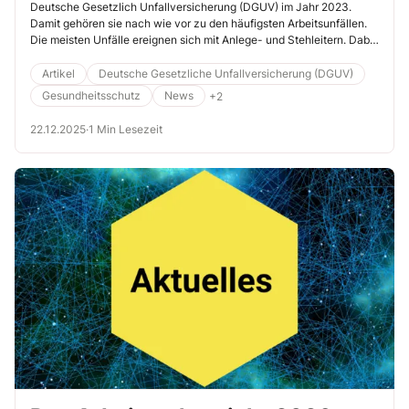
Deutsche Gesetzlich Unfallversicherung (DGUV) im Jahr 2023.
Damit gehören sie nach wie vor zu den häufigsten Arbeitsunfällen.
Die meisten Unfälle ereignen sich mit Anlege- und Stehleitern. Dabei
gibt es für viele Arbeiten eine sicherere Alternative: nämliche
Podestleitern, bei denen die unfallträchtigen Stufen nur noch zum
Artikel
Deutsche Gesetzliche Unfallversicherung (DGUV)
Auf- und Abstieg benutzt werden müssen.
Gesundheitsschutz
News
+2
22.12.2025
·
1 Min Lesezeit