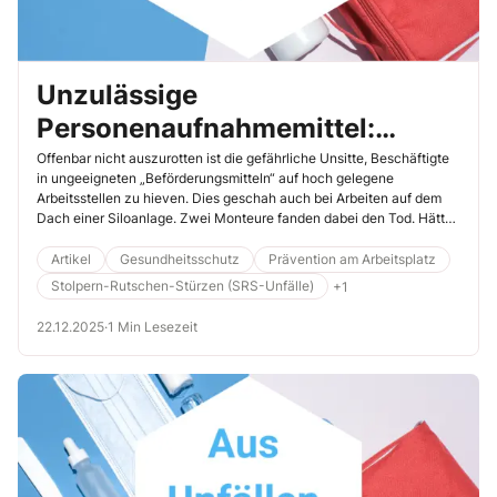
Unzulässige
Personenaufnahmemittel:
Vermeiden Sie diese tödlichen
Offenbar nicht auszurotten ist die gefährliche Unsitte, Beschäftigte
in ungeeigneten „Beförderungsmitteln“ auf hoch gelegene
Fehler
Arbeitsstellen zu hieven. Dies geschah auch bei Arbeiten auf dem
Dach einer Siloanlage. Zwei Monteure fanden dabei den Tod. Hätten
die Beteiligten die elementaren Sicherheitsregeln für die Benutzung
von Personenaufnahmemitteln eingehalten, könnten sie heute noch
Artikel
Gesundheitsschutz
Prävention am Arbeitsplatz
leben.
Stolpern-Rutschen-Stürzen (SRS-Unfälle)
+1
22.12.2025
·
1 Min Lesezeit