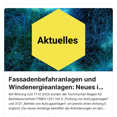
Fassadenbefahranlagen und
Windenergie­anlagen: Neues im
technischen Regelwerk
Mit Wirkung zum 17.10.2025 wurden die Technischen Regeln für
Betriebssicherheit (TRBS) 1201 Teil 4 „Prüfung von Aufzugsanlagen“
und 3121 „Betrieb von Aufzugsanlagen“ um jeweils einen Anhang 5
ergänzt. Die neuen Anhänge betreffen die Anforderungen an den
Betrieb (TRBS 1201-4) bzw. die Prüfung (TRBS 3121) von