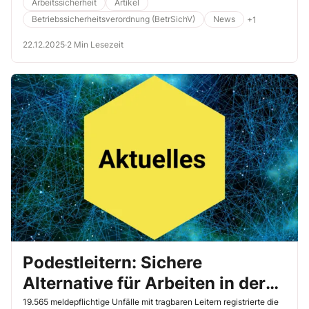
Fassadenbefahranlagen und Aufzugsanlagen in
Arbeitssicherheit
Artikel
Windenergieanlagen.
Betriebssicherheitsverordnung (BetrSichV)
News
+1
22.12.2025
·
2 Min Lesezeit
Podestleitern: Sichere
Alternative für Arbeiten in der
Höhe
19.565 meldepflichtige Unfälle mit tragbaren Leitern registrierte die