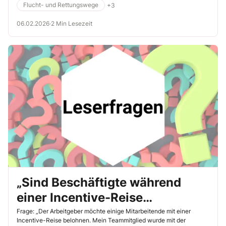
vorzubereiten, die im Notfall häufig auftreten. Daneben helfen
Flucht- und Rettungswege
+3
regelmässige praktische Übungen dabei, sich sinnvolle
Verhaltensstrategien auf Dauer einzuprägen und zur Routine werden
06.02.2026
·
2 Min Lesezeit
zu lassen.
„Sind Beschäftigte während
einer Incentive-Reise
unfallversichert?“
Frage: „Der Arbeitgeber möchte einige Mitarbeitende mit einer
Incentive-Reise belohnen. Mein Teammitglied wurde mit der