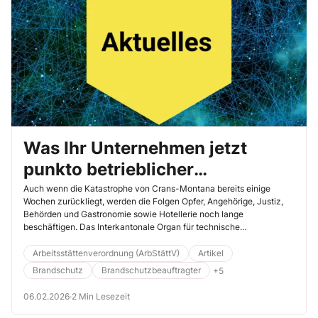
Was Ihr Unternehmen jetzt
punkto betrieblicher
Brandschutz tun sollte
Auch wenn die Katastrophe von Crans-Montana bereits einige
Wochen zurückliegt, werden die Folgen Opfer, Angehörige, Justiz,
Behörden und Gastronomie sowie Hotellerie noch lange
beschäftigen. Das Interkantonale Organ für technische
Handelshemmnisse (IOTH) und die Vereinigung Kantonaler
Gebäudeversicherungen (VKG) haben als direkte Reaktion
Arbeitsstättenverordnung (ArbStättV)
Artikel
beschlossen, den bereits in der Vernehmlassung befindlichen
Brandschutz
Brandschutzbeauftragter
+5
Entwurf für liberalisierte Schweizerische Brandschutzvorschriften
noch einmal grundlegend zu überarbeiten. Aber auch in der
06.02.2026
·
2 Min Lesezeit
betrieblichen Praxis kommen Fragen auf, ob bestehende
Brandschutzkonzepte erweitert werden müssen. Diese Bausteine