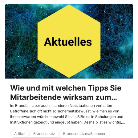
sollte Ihr Massnahmenplan dabei auf jeden Fall enthalten.
Wie und mit welchen Tipps Sie
Mitarbeitende wirksam zum
Brandschutz instruieren
Im Brandfall, aber auch in anderen Notsituationen verhalten
Betroffene sich oft nicht so sicherheitsbewusst, wie man es von
ihnen erwarten würde – obwohl Sie als SiBe es in Schulungen und
Instruktionen gezeigt und eingeübt haben. Deshalb ist es wichtig,
die Mitarbeitenden nicht nur mit Informationen zu versorgen,
sondern sie auch auf typische Ängste und Unsicherheiten
Artikel
Brandschutz
Brandschutzmaßnahmen