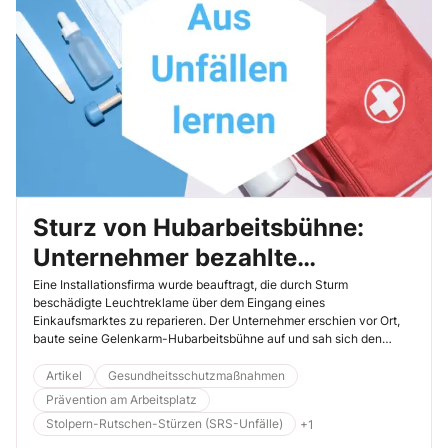
Sturz von Hubarbeitsbühne:
Unternehmer bezahlte
Versäumnisse mit seinem Leben
Eine Installationsfirma wurde beauftragt, die durch Sturm
beschädigte Leuchtreklame über dem Eingang eines
Einkaufsmarktes zu reparieren. Der Unternehmer erschien vor Ort,
baute seine Gelenkarm-Hubarbeitsbühne auf und sah sich den
Schaden an. Dabei stellte er fest, dass er Unterstützung benötigte,
und fragte bei der Marktleitung an, ob ihm ein Mitarbeiter helfen
Artikel
Gesundheitsschutzmaßnahmen
könne. Dies wurde ihm zugesagt – und so nahm das Unheil seinen
Prävention am Arbeitsplatz
Lauf.
Stolpern-Rutschen-Stürzen (SRS-Unfälle)
+1