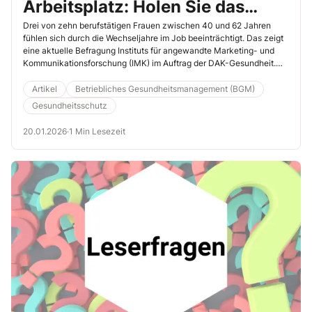
Arbeitsplatz: Holen Sie das
Thema aus der Tabuzone!
Drei von zehn berufstätigen Frauen zwischen 40 und 62 Jahren
fühlen sich durch die Wechseljahre im Job beeinträchtigt. Das zeigt
eine aktuelle Befragung Instituts für angewandte Marketing- und
Kommunikationsforschung (IMK) im Auftrag der DAK-Gesundheit.
Fast die Hälfte der Betroffenen empfindet die Einschränkungen als
stark, jede Sechste fürchtet Nachteile am Arbeitsplatz. 48 %
Artikel
Betriebliches Gesundheitsmanagement (BGM)
sprechen ungern mit dem Arbeitgeber darüber. Höchste Zeit,
Gesundheitsschutz
Unterstützung anzubieten.
20.01.2026
·
1 Min Lesezeit