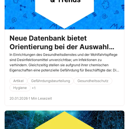
Neue Datenbank bietet
Orientierung bei der Auswahl
von Desinfektionsmitteln
In Einrichtungen des Gesundheitsdienstes und der Wohlfahrtspflege
sind Desinfektionsmittel unverzichtbar, um Infektionen zu
verhindern. Gleichzeitig stellen sie aufgrund ihrer chemischen
Eigenschaften eine potenzielle Gefährdung für Beschäftigte dar. Die
richtige Auswahl ist daher nicht nur eine Frage der Wirksamkeit,
sondern auch des Arbeitsschutzes. Hier erfahren Sie, wie Sie schnell
Artikel
Gefährdungsbeurteilung
Gesundheitsschutz
und einfach herausfinden, welches Desinfektionsmittel für welchen
Hygiene
+1
Einsatz infrage kommt.
20.01.2026
·
1 Min Lesezeit