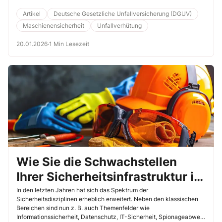
Anhänger nutzen, um einen Minibagger von einer Baustelle
abzuholen. Lesen Sie in diesem Beitrag, wie mehrere
Artikel
Deutsche Gesetzliche Unfallversicherung (DGUV)
sicherheitsrelevante Fehler in Kombination zu einem tragischen
Maschienensicherheit
Unfallverhütung
Ereignis führten.
20.01.2026
·
1 Min Lesezeit
Wie Sie die Schwachstellen
Ihrer Sicherheitsinfrastruktur im
Unternehmen aufspüren
In den letzten Jahren hat sich das Spektrum der
Sicherheitsdisziplinen erheblich erweitert. Neben den klassischen
Bereichen sind nun z. B. auch Themenfelder wie
Informationssicherheit, Datenschutz, IT-Sicherheit, Spionageabwehr