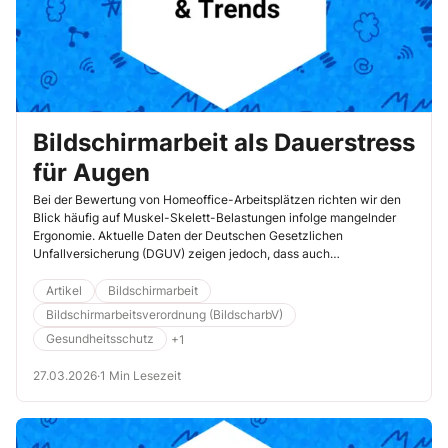
Bildschirmarbeit als Dauerstress
für Augen
Bei der Bewertung von Homeoffice-Arbeitsplätzen richten wir den
Blick häufig auf Muskel-Skelett-Belastungen infolge mangelnder
Ergonomie. Aktuelle Daten der Deutschen Gesetzlichen
Unfallversicherung (DGUV) zeigen jedoch, dass auch
Augenbeschwerden bei Bildschirmarbeit gerade im Homeoffice ein
relevantes Gesundheitsproblem sind.
Artikel
Bildschirmarbeit
Bildschirmarbeitsverordnung (BildscharbV)
Gesundheitsschutz
+1
27.03.2026
·
1 Min Lesezeit