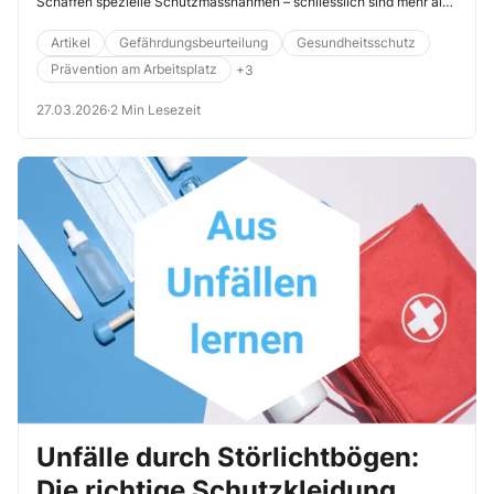
Schaffen spezielle Schutzmassnahmen – schliesslich sind mehr als
6 % der jährlich rund 250´000 anerkannten Berufsunfälle auf
Abstürze zurückzuführen.
Artikel
Gefährdungsbeurteilung
Gesundheitsschutz
Prävention am Arbeitsplatz
+3
27.03.2026
·
2 Min Lesezeit
Unfälle durch Störlichtbögen:
Die richtige Schutzkleidung