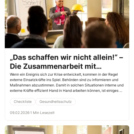
„Das schaffen wir nicht allein!“ –
Die Zusammenarbeit mit
externen Einsatzkräften
Wenn ein Ereignis sich zur Krise entwickelt, kommen in der Regel
externe Einsatzkräfte ins Spiel. Behörden sind zu informieren und
Maßnahmen abzustimmen. Damit in solchen Situationen interne und
externe Kräfte effizient Hand in Hand arbeiten können, ist einiges an
Vorarbeit erforderlich. Nutzen Sie die Unterweisung, um
Führungskräfte bei der Entwicklung von Strategien für die Krise zu
Checkliste
Gesundheitsschutz
unterstützen.
09.02.2026
·
1 Min Lesezeit