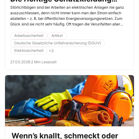
vermindert die Folgen
Störlichtbögen sind bei Arbeiten an elektrischen Anlagen nie ganz
auszuschliessen, denn nicht immer kann man den Strom einfach
abstellen – z. B. bei öffentlichen Energieversorgungsnetzen. Zum
Glück sind sie nicht sehr häufig. Oft tragen die Verunfallten aber
schwere Verbrennungen davon – langwierige Heilbehandlungen und
monatelange Absenzen vom Arbeitsplatz sind die Folge. Mit der
Arbeitssicherheit
Artikel
richtigen Schutzkleidung könnten viele dieser Unfälle glimpflicher
Deutsche Gesetzliche Unfallversicherung (DGUV)
ausgehen.
Elektrosicherheit
+3
27.03.2026
·
2 Min Lesezeit
Wenn’s knallt, schmeckt oder