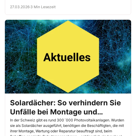
Besuchenden oder Kundschaft, belästigt oder bedroht. Betriebe
27.03.2026
·
3 Min Lesezeit
müssen Betroffene ebenso unterstützen wie bei realen
Gewalterlebnissen.
Solardächer: So verhindern Sie
Unfälle bei Montage und
Instandhaltung
In der Schweiz gibt es rund 300´000 Photovoltaikanlagen. Wurden
sie als Solardächer ausgeführt, benötigen die Beschäftigten, die mit
ihrer Montage, Wartung oder Reparatur beauftragt sind, beim