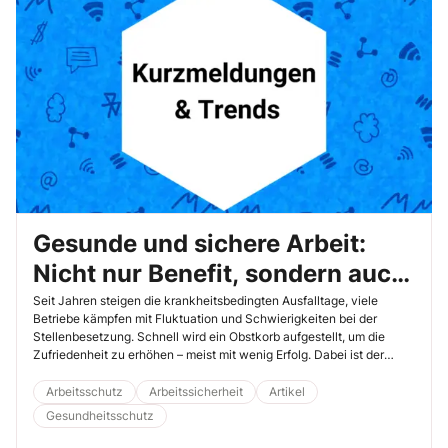
Gesunde und sichere Arbeit:
Nicht nur Benefit, sondern auch
ein echter Attraktivitätsfaktor
Seit Jahren steigen die krankheitsbedingten Ausfalltage, viele
Betriebe kämpfen mit Fluktuation und Schwierigkeiten bei der
Stellenbesetzung. Schnell wird ein Obstkorb aufgestellt, um die
Zufriedenheit zu erhöhen – meist mit wenig Erfolg. Dabei ist der
Ansatz grundsätzlich richtig: Der neue iga.Report 49 (Januar 2026)
zeigt, dass die Arbeitgeberattraktivität nicht allein durch Gehalt oder
Arbeitsschutz
Arbeitssicherheit
Artikel
Karrierepfade entsteht. Auch Maßnahmen im Arbeitsschutz und im
Gesundheitsschutz
BGM tragen dazu bei, dass Arbeitgeber als glaubwürdig und
werteorientiert wahrgenommen werden. Entscheidend ist die