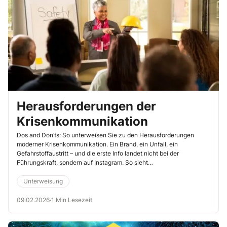
Herausforderungen der
Krisenkommunikation
Dos and Don’ts: So unterweisen Sie zu den Herausforderungen
moderner Krisenkommunikation. Ein Brand, ein Unfall, ein
Gefahrstoffaustritt – und die erste Info landet nicht bei der
Führungskraft, sondern auf Instagram. So sieht
Krisenkommunikation heute oft aus. Deshalb ist es wichtiger denn
je, dass Führungskräfte vorbereitet sind und Beschäftigte wissen,
Unterweisung
was erlaubt ist und was nicht.
09.02.2026
·
1 Min Lesezeit