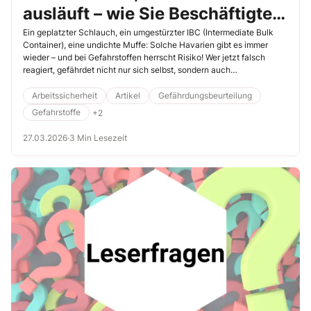
ausläuft – wie Sie Beschäftigte
auf eine Havarie vorbereiten
Ein geplatzter Schlauch, ein umgestürzter IBC (Intermediate Bulk
Container), eine undichte Muffe: Solche Havarien gibt es immer
wieder – und bei Gefahrstoffen herrscht Risiko! Wer jetzt falsch
reagiert, gefährdet nicht nur sich selbst, sondern auch
Mitarbeitende, Dritte und die Umwelt. Umso wichtiger ist,
Beschäftigte im Vorhinein zu schulen, wie sie sich im Ernstfall richtig
Arbeitssicherheit
Artikel
Gefährdungsbeurteilung
verhalten. Eins wird dabei schnell klar: Die Instruktion zu
Gefahrstoffe
+2
Gefahrstoffhavarien ist alles andere als Routine.
27.03.2026
·
3 Min Lesezeit