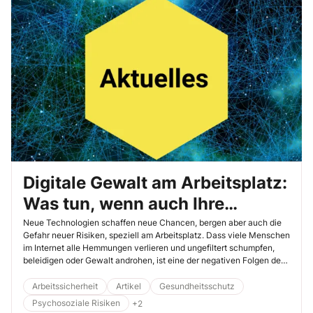
Digitale Gewalt am Arbeitsplatz:
Was tun, wenn auch Ihre
Mitarbeitenden betroffen sind?
Neue Technologien schaffen neue Chancen, bergen aber auch die
Gefahr neuer Risiken, speziell am Arbeitsplatz. Dass viele Menschen
im Internet alle Hemmungen verlieren und ungefiltert schumpfen,
beleidigen oder Gewalt androhen, ist eine der negativen Folgen der
Digitalisierung. Dabei muss digitale Gewalt beim Schaffen nicht aus
dem Unternehmen selbst kommen. An Arbeitsplätzen mit
Arbeitssicherheit
Artikel
Gesundheitsschutz
Publikumsverkehr oder in bestimmten Berufsgruppen werden
Psychosoziale Risiken
+2
Mitarbeitende zunehmend auch digital von fremden Dritten, wie