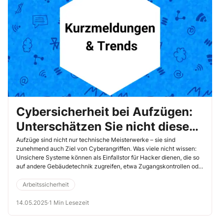
Cybersicherheit bei Aufzügen:
Unterschätzen Sie nicht diese
Gefahr
Aufzüge sind nicht nur technische Meisterwerke – sie sind
zunehmend auch Ziel von Cyberangriffen. Was viele nicht wissen:
Unsichere Systeme können als Einfallstor für Hacker dienen, die so
auf andere Gebäudetechnik zugreifen, etwa Zugangskontrollen oder
Klimaanlagen. Besonders gravierend wären solche Angriffe in
sicherheitskritischen Bereichen wie Krankenhäusern.
Arbeitssicherheit
14.05.2025
·
1 Min Lesezeit