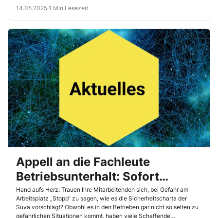
gezielt einzuschätzen.
14.05.2025
·
1 Min Lesezeit
Appell an die Fachleute
Betriebsunterhalt: Sofort
handeln, wenn ein Japankäfer
Hand aufs Herz: Trauen Ihre Mitarbeitenden sich, bei Gefahr am
Arbeitsplatz „Stopp“ zu sagen, wie es die Sicherheitscharta der
auftritt!
Suva vorschlägt? Obwohl es in den Betrieben gar nicht so selten zu
gefährlichen Situationen kommt, haben viele Schaffende