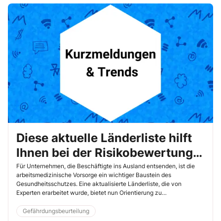
Diese aktuelle Länderliste hilft
Ihnen bei der Risikobewertung
für Geschäftsreisen
Für Unternehmen, die Beschäftigte ins Ausland entsenden, ist die
arbeitsmedizinische Vorsorge ein wichtiger Baustein des
Gesundheitsschutzes. Eine aktualisierte Länderliste, die von
Experten erarbeitet wurde, bietet nun Orientierung zu
arbeitsmedizinischen Anforderungen und gesundheitlichen Risiken
in 232 Ländern und Regionen. Sie unterscheidet drei
Gefährdungsbeurteilung
Gefährdungsstufen und hilft Ihnen, das Risiko von Dienstreisen