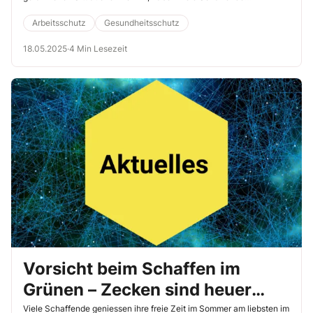
Hemmungen, dies auch wirklich zu tun. Klären Sie, woran das liegt
und wie Sie die Beschäftigten unterstützen können, bei Gefahr auch
Arbeitsschutz
Gesundheitsschutz
wirklich STOPP zu sagen.
18.05.2025
·
4 Min Lesezeit
Vorsicht beim Schaffen im
Grünen – Zecken sind heuer
besonders aktiv
Viele Schaffende geniessen ihre freie Zeit im Sommer am liebsten im