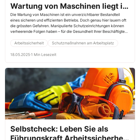
Wartung von Maschinen liegt in
Ihrer Verantwortung!
Die Wartung von Maschinen ist ein unverzichtbarer Bestandteil
eines sicheren und effizienten Betriebs. Doch genau hier lauern oft
die grössten Gefahren. Manipulierte Schutzeinrichtungen können
verheerende Folgen haben – für die Gesundheit Ihrer Beschäftigten
und für das gesamten Unternehmen. Sie als Sicherheitsfachkraft
können diese Risiken mit praxiserprobten Massnahmen wirksam
Arbeitssicherheit
Schutzmaßnahmen am Arbeitsplatz
minimieren.
18.05.2025
·
1 Min Lesezeit
Selbstcheck: Leben Sie als
Führungskraft Arbeitssicherheit