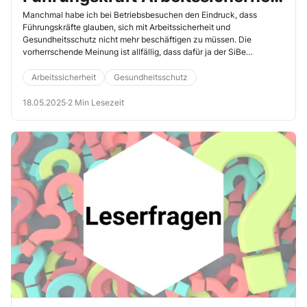
und Gesundheitsschutz vor?
Manchmal habe ich bei Betriebsbesuchen den Eindruck, dass
Führungskräfte glauben, sich mit Arbeitssicherheit und
Gesundheitsschutz nicht mehr beschäftigen zu müssen. Die
vorherrschende Meinung ist allfällig, dass dafür ja der SiBe
zuständig sei. Doch das Arbeitsgesetz ist da eindeutig: Der
Arbeitgeber trägt hier die Verantwortung. Diese kann er aber auf
Arbeitssicherheit
Gesundheitsschutz
bestimmte Personengruppen, insbesondere auf Führungskräfte,
übertragen.
18.05.2025
·
2 Min Lesezeit