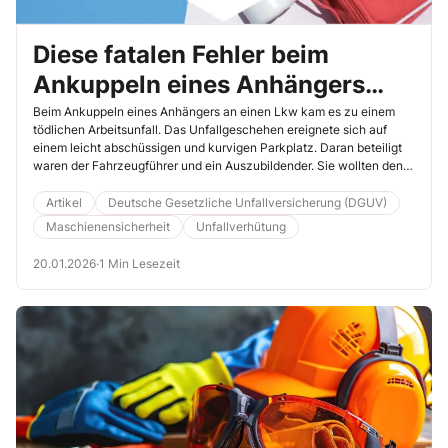
Diese fatalen Fehler beim
Ankuppeln eines Anhängers
dürfen nicht passieren!
Beim Ankuppeln eines Anhängers an einen Lkw kam es zu einem
tödlichen Arbeitsunfall. Das Unfallgeschehen ereignete sich auf
einem leicht abschüssigen und kurvigen Parkplatz. Daran beteiligt
waren der Fahrzeugführer und ein Auszubildender. Sie wollten den
Anhänger nutzen, um einen Minibagger von einer Baustelle
abzuholen. Lesen Sie in diesem Beitrag, wie mehrere
Artikel
Deutsche Gesetzliche Unfallversicherung (DGUV)
sicherheitsrelevante Fehler in Kombination zu einem tragischen
Maschienensicherheit
Unfallverhütung
Ereignis führten.
20.01.2026
·
1 Min Lesezeit