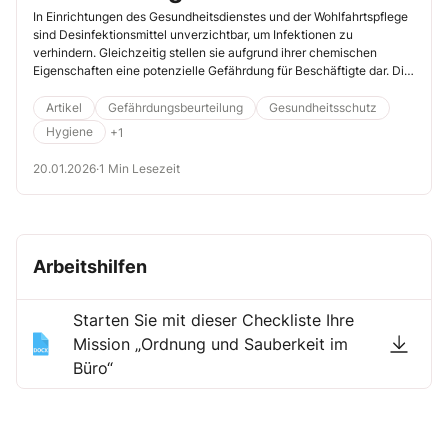
von Desinfektionsmitteln
In Einrichtungen des Gesundheitsdienstes und der Wohlfahrtspflege
sind Desinfektionsmittel unverzichtbar, um Infektionen zu
verhindern. Gleichzeitig stellen sie aufgrund ihrer chemischen
Eigenschaften eine potenzielle Gefährdung für Beschäftigte dar. Die
richtige Auswahl ist daher nicht nur eine Frage der Wirksamkeit,
sondern auch des Arbeitsschutzes. Hier erfahren Sie, wie Sie schnell
Artikel
Gefährdungsbeurteilung
Gesundheitsschutz
und einfach herausfinden, welches Desinfektionsmittel für welchen
Hygiene
+1
Einsatz infrage kommt.
20.01.2026
·
1 Min Lesezeit
Arbeitshilfen
Starten Sie mit dieser Checkliste Ihre
Mission „Ordnung und Sauberkeit im
Büro“