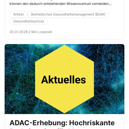
können den dadurch entstehenden Wissensverlust vermeiden,
indem sie frühzeitig altersgerechte Angebote für eine
Weiterbeschäftigung entwickeln. Lesen Sie hier, wie ein
Artikel
Betriebliches Gesundheitsmanagement (BGM)
ganzheitliches Gesundheitsmanagement, gezielte Weiterbildung und
Gesundheitsschutz
flexible Arbeitszeitgestaltung zum Gelingen beitragen.
20.01.2026
·
2 Min Lesezeit
ADAC-Erhebung: Hochriskante