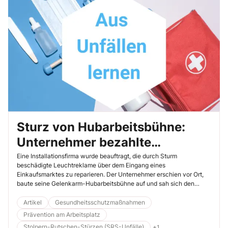
Sturz von Hubarbeitsbühne:
Unternehmer bezahlte
Versäumnisse mit seinem Leben
Eine Installationsfirma wurde beauftragt, die durch Sturm
beschädigte Leuchtreklame über dem Eingang eines
Einkaufsmarktes zu reparieren. Der Unternehmer erschien vor Ort,
baute seine Gelenkarm-Hubarbeitsbühne auf und sah sich den
Schaden an. Dabei stellte er fest, dass er Unterstützung benötigte,
und fragte bei der Marktleitung an, ob ihm ein Mitarbeiter helfen
Artikel
Gesundheitsschutzmaßnahmen
könne. Dies wurde ihm zugesagt – und so nahm das Unheil seinen
Prävention am Arbeitsplatz
Lauf.
Stolpern-Rutschen-Stürzen (SRS-Unfälle)
+1