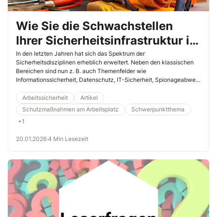
Wie Sie die Schwachstellen
Ihrer Sicherheitsinfrastruktur im
Unternehmen aufspüren
In den letzten Jahren hat sich das Spektrum der
Sicherheitsdisziplinen erheblich erweitert. Neben den klassischen
Bereichen sind nun z. B. auch Themenfelder wie
Informationssicherheit, Datenschutz, IT-Sicherheit, Spionageabwehr
oder Veranstaltungssicherheit von zentraler Bedeutung. Um
Gefahren und Risiken zu erkennen und ihnen angemessen zu
Arbeitssicherheit
Artikel
begegnen, müssen verschiedene Abteilungen zusammenspielen.
Schutzmaßnahmen am Arbeitsplatz
Schwerpunktthema
Lesen Sie hier, wie Sie Ihr Sicherheitsgefüge unter die Lupe nehmen.
+1
20.01.2026
·
4 Min Lesezeit