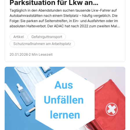
Parksituation für Lkw an
deutschen Autobahnen
Tagtäglich in den Abendstunden suchen tausende Lkw-Fahrer auf
Autobahnraststätten nach einem Stellplatz – häufig vergeblich. Die
Folge: Sie parken auf Seitenstreifen, in Ein- und Ausfahrten oder im
absoluten Halteverbot. Der ADAC hat nach 2022 zum zweiten Mal
die Anzahl falsch abgestellter Lkw an 100 Rastanlagen in
Deutschland ermittelt. Die Ergebnisse sind erschreckend. Hier
Artikel
Gefahrguttransport
erfahren Sie, wo es besonders kritisch ist und wie Sie den Parkdruck
Schutzmaßnahmen am Arbeitsplatz
Ihrer Lkw-Fahrer mindern können.
20.01.2026
·
2 Min Lesezeit