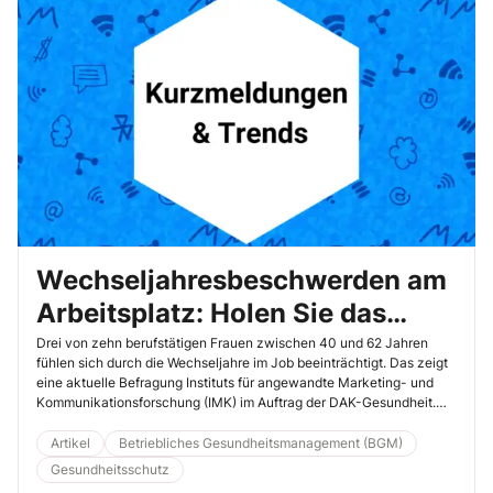
Wechseljahresbeschwerden am
Arbeitsplatz: Holen Sie das
Thema aus der Tabuzone!
Drei von zehn berufstätigen Frauen zwischen 40 und 62 Jahren
fühlen sich durch die Wechseljahre im Job beeinträchtigt. Das zeigt
eine aktuelle Befragung Instituts für angewandte Marketing- und
Kommunikationsforschung (IMK) im Auftrag der DAK-Gesundheit.
Fast die Hälfte der Betroffenen empfindet die Einschränkungen als
stark, jede Sechste fürchtet Nachteile am Arbeitsplatz. 48 %
Artikel
Betriebliches Gesundheitsmanagement (BGM)
sprechen ungern mit dem Arbeitgeber darüber. Höchste Zeit,
Gesundheitsschutz
Unterstützung anzubieten.