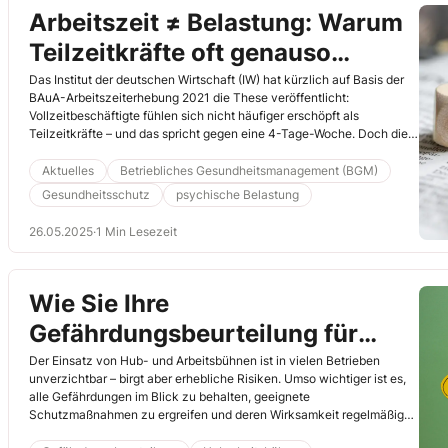
Arbeitszeit ≠ Belastung: Warum
Teilzeitkräfte oft genauso
erschöpft sind wie Vollzeitkräfte
Das Institut der deutschen Wirtschaft (IW) hat kürzlich auf Basis der
BAuA-Arbeitszeiterhebung 2021 die These veröffentlicht:
Vollzeitbeschäftigte fühlen sich nicht häufiger erschöpft als
Teilzeitkräfte – und das spricht gegen eine 4-Tage-Woche. Doch die
Arbeitszeiterhebung lässt sich auch ganz anders interpretieren, wenn
man die Frage stellt: Warum fühlen sich Teilzeitkräfte genauso
Aktuelles
Betriebliches Gesundheitsmanagement (BGM)
erschöpft wie Vollzeitkräfte? (WB)
Gesundheitsschutz
psychische Belastung
26.05.2025
·
1 Min Lesezeit
Wie Sie Ihre
Gefährdungsbeurteilung für
Hub- und Arbeitsbühnen
Der Einsatz von Hub- und Arbeitsbühnen ist in vielen Betrieben
unverzichtbar – birgt aber erhebliche Risiken. Umso wichtiger ist es,
praxisnah umsetzen
alle Gefährdungen im Blick zu behalten, geeignete
Schutzmaßnahmen zu ergreifen und deren Wirksamkeit regelmäßig
zu überprüfen. Wie Sie dabei Schritt für Schritt vorgehen, erfahren Sie