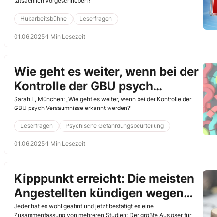
tatsächlich vorgeschrieben?
Hubarbeitsbühne
Leserfragen
01.06.2025
·
1 Min Lesezeit
Wie geht es weiter, wenn bei der
Kontrolle der GBU psych
Versäumnisse erkannt werden?
Sarah L, München: „Wie geht es weiter, wenn bei der Kontrolle der
GBU psych Versäumnisse erkannt werden?"
Leserfragen
Psychische Gefährdungsbeurteilung
01.06.2025
·
1 Min Lesezeit
Kipppunkt erreicht: Die meisten
Angestellten kündigen wegen
psychischer Belastung
Jeder hat es wohl geahnt und jetzt bestätigt es eine
Zusammenfassung von mehreren Studien: Der größte Auslöser für