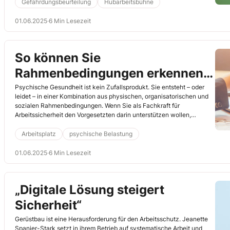
in diesem Beitrag. (WB)
Gefährdungsbeurteilung
Hubarbeitsbühne
01.06.2025
·
6 Min Lesezeit
So können Sie
Rahmenbedingungen erkennen,
die psychische Belastungen
Psychische Gesundheit ist kein Zufallsprodukt. Sie entsteht – oder
leidet – in einer Kombination aus physischen, organisatorischen und
auslösen
sozialen Rahmenbedingungen. Wenn Sie als Fachkraft für
Arbeitssicherheit den Vorgesetzten darin unterstützen wollen,
psychische Belastungen einzuschätzen und diesen vorzubeugen,
müssen Sie diese Verhältnisse mit ihm gemeinsam sorgfältig
Arbeitsplatz
psychische Belastung
analysieren. Erst danach beschäftigen Sie sich mit individuellem
Verhalten! (JL)
01.06.2025
·
6 Min Lesezeit
„Digitale Lösung steigert
Sicherheit“
Gerüstbau ist eine Herausforderung für den Arbeitsschutz. Jeanette
Spanier-Stark setzt in ihrem Betrieb auf systematische Arbeit und