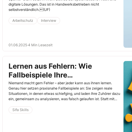
digitale Lösungen. Das ist in Handwerksbetrieben nicht
selbstverständlich.(UF)
Arbeitschutz
Interview
01.06.2025
·
4 Min Lesezeit
Lernen aus Fehlern: Wie
Fallbeispiele Ihre
Sicherheitsgespräche lebendig
Niemand macht gern Fehler – aber jeder kann aus ihnen lernen.
Genau hier setzen praxisnahe Fallbeispiele an: Sie zeigen reale
machen
Situationen, in denen etwas schiefging, und laden Ihre Zuhörer dazu
ein, gemeinsam zu analysieren, was falsch gelaufen ist. Statt mit
trockenen Vorschriften arbeiten Sie mit echten Geschichten, die
hängen bleiben.(WB)
Sifa Skills