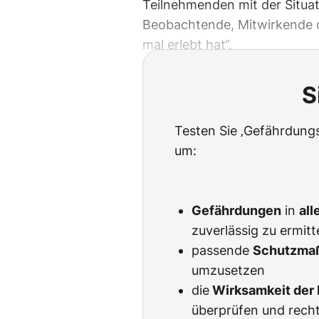
Teilnehmenden mit der Situati
Beobachtende, Mitwirkende o
mal erlebt hat“.
S
Testen Sie ‚Gefährdungs
um:
Gefährdungen
in
all
zuverlässig zu ermitt
passende
Schutzma
umzusetzen
die
Wirksamkeit de
überprüfen und rech