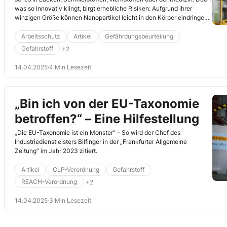
was so innovativ klingt, birgt erhebliche Risiken: Aufgrund ihrer
winzigen Größe können Nanopartikel leicht in den Körper eindringen,
sich in Organen anreichern und langfristige Schäden verursachen.
Diese unsichtbare Gefahr stellt besondere Anforderungen an den
Arbeitsschutz
Artikel
Gefährdungsbeurteilung
Arbeitsschutz. Doch wie können Unternehmen ihre Mitarbeiter vor
Gefahrstoff
+2
diesen Risiken schützen?
14.04.2025
·
4 Min Lesezeit
„Bin ich von der EU-Taxonomie
betroffen?“ – Eine Hilfestellung
„Die EU-Taxonomie ist ein Monster“ – So wird der Chef des
Industriedienstleisters Bilfinger in der „Frankfurter Allgemeine
Zeitung“ im Jahr 2023 zitiert.
Artikel
CLP-Verordnung
Gefahrstoff
REACH-Verordnung
+2
14.04.2025
·
3 Min Lesezeit