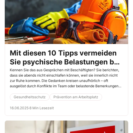
Mit diesen 10 Tipps vermeiden
Sie psychische Belastungen bei
Ihren Mitarbeitern
Kennen Sie das aus Gesprächen mit Beschäftigten? Sie berichten,
dass sie abends nicht einschlafen können, weil sie innerlich nicht
zur Ruhe kommen. Die Gedanken kreisen unaufhörlich – oft
ausgelöst durch Konflikte im Team oder belastende Bemerkungen
von Vorgesetzten. Solches Grübeln kann auch tagsüber
wiederkehren und sich negativ auf die Konzentration und
Gesundheitsschutz
Prävention am Arbeitsplatz
Leistungsfähigkeit auswirken. Im schlimmsten Fall entwickelt sich
daraus eine psychische Belastung.
16.06.2025
·
8 Min Lesezeit