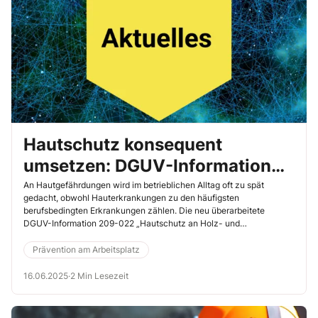
Hautschutz konsequent
umsetzen: DGUV-Information
209-022 aktualisiert
An Hautgefährdungen wird im betrieblichen Alltag oft zu spät
gedacht, obwohl Hauterkrankungen zu den häufigsten
berufsbedingten Erkrankungen zählen. Die neu überarbeitete
DGUV-Information 209-022 „Hautschutz an Holz- und
Metallarbeitsplätzen“ unterstützt Sie als Sicherheitsfachkraft dabei,
gezielt zu beraten und geeignete Schutzmaßnahmen im
Prävention am Arbeitsplatz
Unternehmen anzuregen.
16.06.2025
·
2 Min Lesezeit