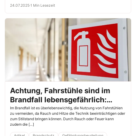
Faktoren wie Erreichbarkeit, Kapazität, Schutz vor Gefahren und die
24.07.2025
·
1 Min Lesezeit
Nähe zu den betroffenen Gebieten.
Achtung, Fahrstühle sind im
Brandfall lebensgefährlich:
Nutzen Sie die Treppe!
Im Brandfall ist es überlebenswichtig, die Nutzung von Fahrstühlen
zu vermeiden, da Rauch und Hitze die Technik beeinträchtigen oder
zum Stillstand bringen können. Durch Rauch oder Feuer kann
zudem die […]
Artikel
Brandschutz
Gefährdungsbeurteilung