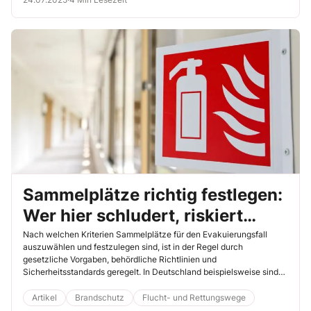
zu gewährleisten. Lesen Sie im Folgenden, wie Sie die gesetzlichen
Vorschriften umsetzen und welche Maßnahmen für einen effektiven
Brandschutz unerlässlich sind.
Sammelplätze richtig festlegen:
Wer hier schludert, riskiert
Leben
Nach welchen Kriterien Sammelplätze für den Evakuierungsfall
auszuwählen und festzulegen sind, ist in der Regel durch
gesetzliche Vorgaben, behördliche Richtlinien und
Sicherheitsstandards geregelt. In Deutschland beispielsweise sind
die Verantwortlichkeiten für die Festlegung und Kennzeichnung von
Sammelplätzen in den jeweiligen Landes- und kommunalen
Artikel
Brandschutz
Flucht- und Rettungswege
Katastrophenschutzplänen verankert. Diese Pläne berücksichtigen