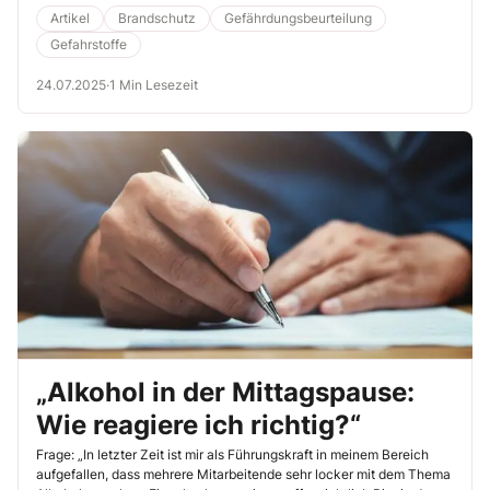
hohen Gehalts an flüchtigen organischen Verbindungen und der
Artikel
Brandschutz
Gefährdungsbeurteilung
leicht entzündlichen Eigenschaften stellen Bremsenreiniger bzw. der
Gefahrstoffe
Umgang damit ein potenzielles Brandrisiko dar.
24.07.2025
·
1 Min Lesezeit
„Alkohol in der Mittagspause:
Wie reagiere ich richtig?“
Frage: „In letzter Zeit ist mir als Führungskraft in meinem Bereich
aufgefallen, dass mehrere Mitarbeitende sehr locker mit dem Thema