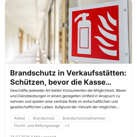
Brandschutz in Verkaufsstätten:
Schützen, bevor die Kasse
brennt!
Geschäfte jedweder Art bieten Konsumenten die Möglichkeit, Waren
und Dienstleistungen in einem geregelten Umfeld in Anspruch zu
nehmen und spielen eine zentrale Rolle im wirtschaftlichen und
gesellschaftlichen Leben. Aufgrund der Vielzahl der möglichen
Verkaufsstättenarten, ihrer Größe, Nutzung und Kundenfrequenz ist
es unerlässlich, klare gesetzliche Rahmenbedingungen zu schaffen.
Artikel
Brandschutz
Brandschutzmaßnahmen
Die Muster-Verkaufsstätten-Verordnung (MVkVO) dient dabei als
Flucht- und Rettungswege
+1
Vorlage für die bundesrechtliche Regelung und setzt Standards, um
die Sicherheit und insbesondere den Brandschutz in Verkaufsstätten
24.07.2025
·
4 Min Lesezeit