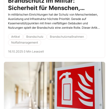
Brandschutz im Militär:
Sicherheit für Menschen,
Ausrüstung und Infrastruktur
In militärischen Einrichtungen hat der Schutz von Menschenleben,
Ausrüstung und Infrastruktur höchste Priorität. Gerade auf
Kasernenstützpunkten mit ihren vielfältigen Gebäuden und
Nutzungen spielt der Brandschutz eine zentrale Rolle. Dieser Artikel
bietet einen umfassenden Überblick über die Anforderungen,
Maßnahmen und Herausforderungen des Brandschutzes in
Artikel
Brandschutz
Brandschutzmaßnahmen
militärischen Einrichtungen, wobei verschiedene Objekte am
Notfallmanagement
Beispiel eines typischen Kasernenstützpunkts berücksichtigt
werden.
16.10.2025
·
3 Min Lesezeit