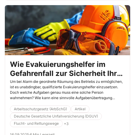
Wie Evakuierungshelfer im
Gefahrenfall zur Sicherheit Ihrer
Kollegen beitragen
Um bei Alarm die geordnete Räumung des Betriebs zu ermöglichen,
ist es unabdingbar, qualifizierte Evakuierungshelfer einzusetzen.
Doch welche Aufgaben genau muss eine solche Person
wahrnehmen? Wie kann eine sinnvolle Aufgabenübertragung
stattfinden? Und welche typischen Fehler gilt es, bei einer
Evakuierung zu vermeiden? Antworten auf diese und weitere Fragen
Arbeitsschutzgesetz (ArbSchG)
Artikel
rund um das Thema Evakuierung liefert Ihnen dieser Beitrag.
Deutsche Gesetzliche Unfallversicherung (DGUV)
Flucht- und Rettungswege
+3
16.09.2025
·
6 Min Lesezeit