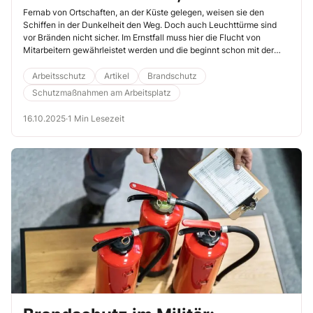
lebensgefährlich
Fernab von Ortschaften, an der Küste gelegen, weisen sie den
Schiffen in der Dunkelheit den Weg. Doch auch Leuchttürme sind
vor Bränden nicht sicher. Im Ernstfall muss hier die Flucht von
Mitarbeitern gewährleistet werden und die beginnt schon mit der
Planung der Entrauchung – und die beginnt mit einer durchdachten
Entrauchungsplanung. Wie lässt sich diese in einem abgelegenen
Arbeitsschutz
Artikel
Brandschutz
Leuchtturm zuverlässig umsetzen?
Schutzmaßnahmen am Arbeitsplatz
16.10.2025
·
1 Min Lesezeit