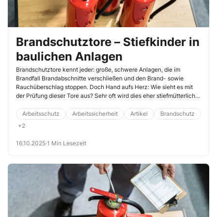
Brandschutztore – Stiefkinder in
baulichen Anlagen
Brandschutztore kennt jeder: große, schwere Anlagen, die im
Brandfall Brandabschnitte verschließen und den Brand- sowie
Rauchüberschlag stoppen. Doch Hand aufs Herz: Wie sieht es mit
der Prüfung dieser Tore aus? Sehr oft wird dies eher stiefmütterlich
behandelt, dabei können sie Leben und Sachwerte effektiv
schützen.
Arbeitsschutz
Arbeitssicherheit
Artikel
Brandschutz
+2
16.10.2025
·
1 Min Lesezeit