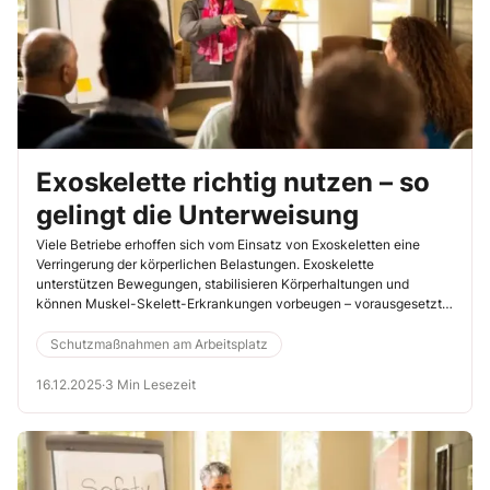
Exoskelette richtig nutzen – so
gelingt die Unterweisung
Viele Betriebe erhoffen sich vom Einsatz von Exoskeletten eine
Verringerung der körperlichen Belastungen. Exoskelette
unterstützen Bewegungen, stabilisieren Körperhaltungen und
können Muskel-Skelett-Erkrankungen vorbeugen – vorausgesetzt,
sie werden richtig verwendet. Doch viele Unterweisende haben
selbst kaum Erfahrungswerte und fragen sich: Welche Aspekte sind
Schutzmaßnahmen am Arbeitsplatz
für die Beschäftigten wichtig und wie muss die Unterweisung
aussehen?
16.12.2025
·
3 Min Lesezeit