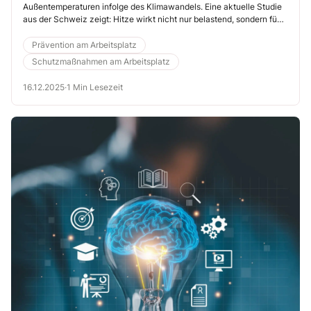
Außentemperaturen infolge des Klimawandels. Eine aktuelle Studie
aus der Schweiz zeigt: Hitze wirkt nicht nur belastend, sondern führt
auch zu deutlich höheren Unfallzahlen. Demnach erhöht sich das
Risiko für einen Arbeitsunfall um 7,4 %, wenn die
Prävention am Arbeitsplatz
Außentemperaturen über 30 °C liegen.
Schutzmaßnahmen am Arbeitsplatz
16.12.2025
·
1 Min Lesezeit