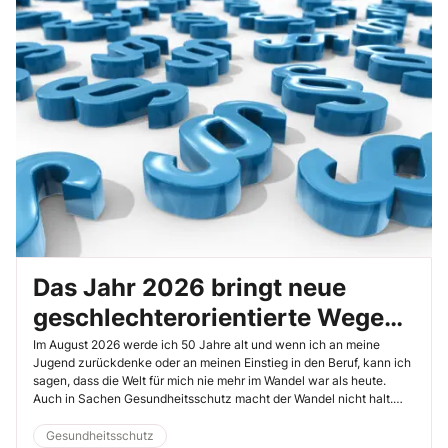
Das Jahr 2026 bringt neue
geschlechterorientierte Wege
im Gesundheitsschutz
Im August 2026 werde ich 50 Jahre alt und wenn ich an meine
Jugend zurückdenke oder an meinen Einstieg in den Beruf, kann ich
sagen, dass die Welt für mich nie mehr im Wandel war als heute.
Auch in Sachen Gesundheitsschutz macht der Wandel nicht halt.
Hier findet derzeit eine frauenbezogene Betrachtung statt, von der
auch Ihr Unternehmen profitieren kann.
Gesundheitsschutz