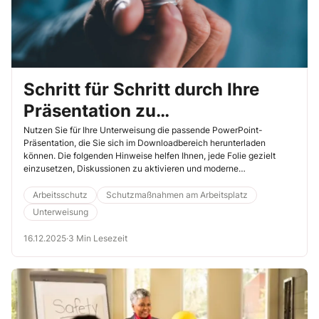
Schritt für Schritt durch Ihre
Präsentation zu
Arbeitsschutztrends 2026
Nutzen Sie für Ihre Unterweisung die passende PowerPoint-
Präsentation, die Sie sich im Downloadbereich herunterladen
können. Die folgenden Hinweise helfen Ihnen, jede Folie gezielt
einzusetzen, Diskussionen zu aktivieren und moderne
Arbeitsschutzthemen für Ihre Beschäftigten greifbar zu machen.
Arbeitsschutz
Schutzmaßnahmen am Arbeitsplatz
Unterweisung
16.12.2025
·
3 Min Lesezeit