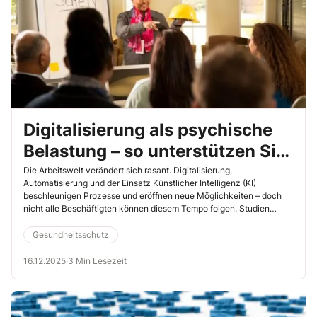
Digitalisierung als psychische
Belastung – so unterstützen Sie
die Beschäftigten im Wandel
Die Arbeitswelt verändert sich rasant. Digitalisierung,
Automatisierung und der Einsatz Künstlicher Intelligenz (KI)
beschleunigen Prozesse und eröffnen neue Möglichkeiten – doch
nicht alle Beschäftigten können diesem Tempo folgen. Studien
zeigen: Veränderungen lösen oft Skepsis und Ängste aus, besonders
bei älteren Mitarbeitenden, die sich schwerer in neue Technologien
Gesundheitsschutz
einarbeiten. Der Unterweisung kommt daher eine wichtige Rolle zu,
um Sicherheit und Vertrauen zu schaffen und alle Beschäftigten mit
16.12.2025
·
3 Min Lesezeit
in die neue Zeit zu nehmen.