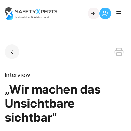
Skip
to
Go to landing page.
content
Willkommen
Registrierung
bei
per
SafetyXperts
Kundennumme
Interview
„Wir machen das
Unsichtbare
sichtbar“