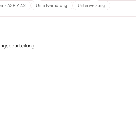
en - ASR A2.2
Unfallverhütung
Unterweisung
ngsbeurteilung