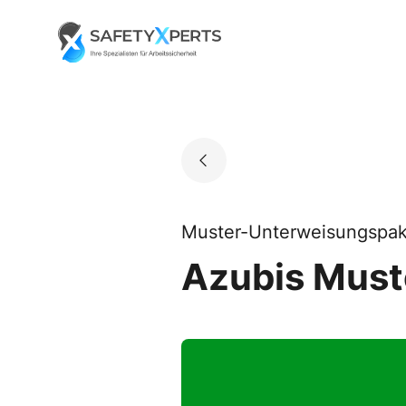
Skip
to
Go to landing page.
content
Muster-Unterweisungspak
Azubis Must