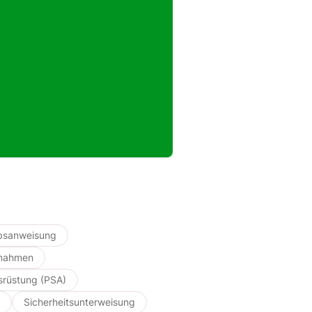
ebsanweisung
ßnahmen
srüstung (PSA)
Sicherheitsunterweisung