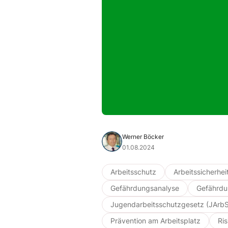
Werner Böcker
01.08.2024
Arbeitsschutz
Arbeitssicherhei
Gefährdungsanalyse
Gefährdu
Jugendarbeitsschutzgesetz (JArb
Prävention am Arbeitsplatz
Ri