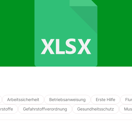
Arbeitssicherheit
Betriebsanweisung
Erste Hilfe
Flu
rstoffe
Gefahrstoffverordnung
Gesundheitsschutz
Mus