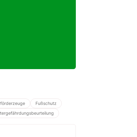
rförderzeuge
Fußschutz
tergefährdungsbeurteilung