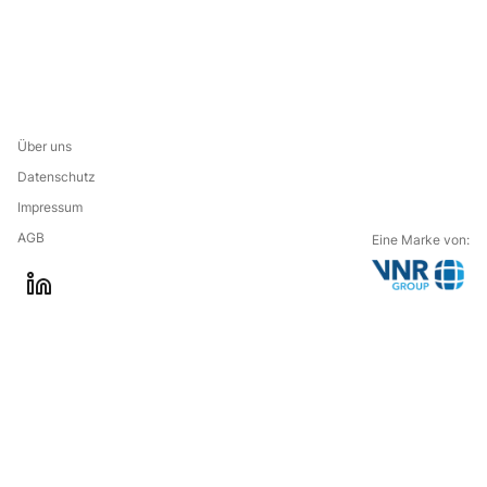
Über uns
Datenschutz
Impressum
AGB
Eine Marke von:
G
l
o
i
t
n
o
k
t
e
h
d
e
i
c