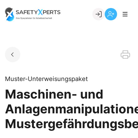
Skip
to
Go to landing page.
content
Willkommen
Registrierung
bei
per
SafetyXperts
Kundennumme
Muster-Unterweisungspaket
Maschinen- und
Anlagenmanipulation
Mustergefährdungsbe