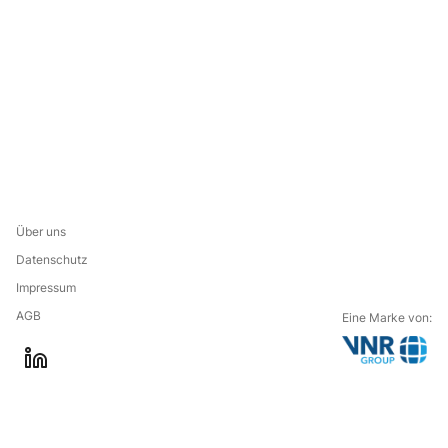
Über uns
Datenschutz
Impressum
AGB
Eine Marke von:
G
l
o
i
t
n
o