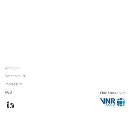
Über uns
Datenschutz
Impressum
AGB
Eine Marke von:
G
l
o
i
t
n
o