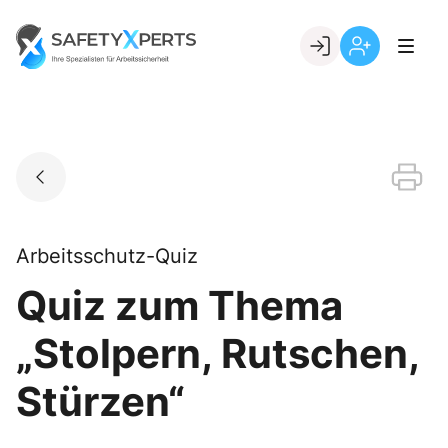
Skip
to
Go to landing page.
content
Willkommen
Registrierung
bei
per
SafetyXperts
Kundennumme
Arbeitsschutz-Quiz
Quiz zum Thema
„Stolpern, Rutschen,
Stürzen“