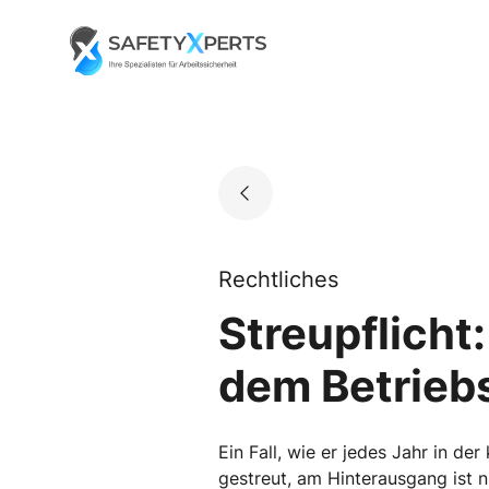
Skip
to
Go to landing page.
content
Rechtliches
Streupflicht:
dem Betrieb
Ein Fall, wie er jedes Jahr in d
gestreut, am Hinterausgang ist n