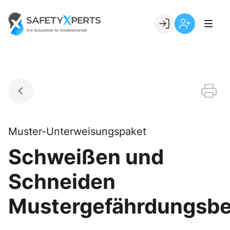
Skip
to
Go to landing page.
content
Willkommen
Registrierung
bei
per
SafetyXperts
Kundennumme
Muster-Unterweisungspaket
Schweißen und
Schneiden
Mustergefährdungsbe