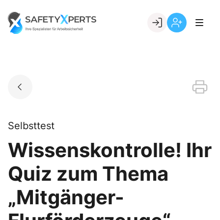
Skip
to
Go to landing page.
content
Willkommen
Registrierung
bei
per
SafetyXperts
Kundennumme
Selbsttest
Wissenskontrolle! Ihr
Quiz zum Thema
„Mitgänger-