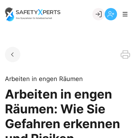
Skip
to
Go to landing page.
content
Willkommen
Registrierung
bei
per
SafetyXperts
Kundennumme
Arbeiten in engen Räumen
Arbeiten in engen
Räumen: Wie Sie
Gefahren erkennen