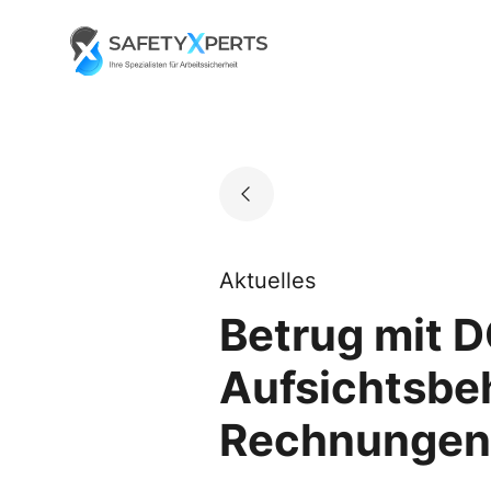
Skip
to
Go to landing page.
content
Aktuelles
Betrug mit 
Aufsichtsbe
Rechnungen 