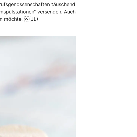
erufsgenossenschaften täuschend
enspülstationen“ versenden. Auch
hen möchte. (JL)