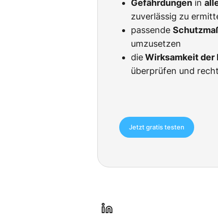
Gefährdungen
in
all
zuverlässig zu ermitt
passende
Schutzma
umzusetzen
die
Wirksamkeit de
überprüfen und rech
Jetzt gratis testen