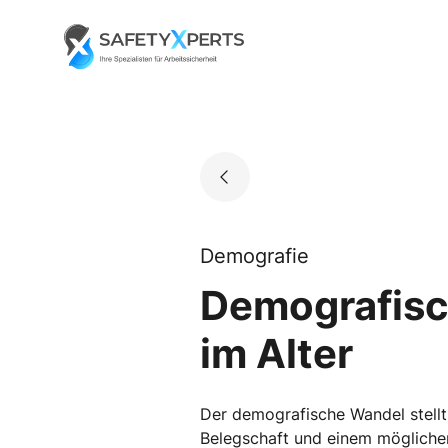
Skip
to
Go to landing page.
content
Demografie
Demografisch
im Alter
Der demografische Wandel stell
Belegschaft und einem möglichen