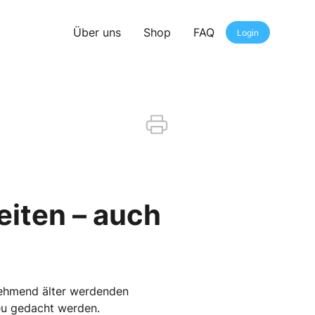
Über uns
Shop
FAQ
Login
eiten – auch
nehmend älter werdenden
eu gedacht werden.