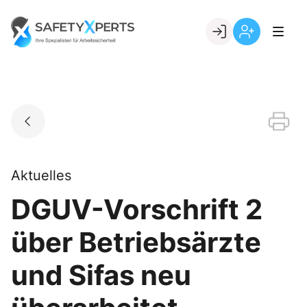
Skip
to
Go to landing page.
content
Willkommen
Registrierung
bei
per
SafetyXperts
Kundennumme
Aktuelles
DGUV-Vorschrift 2
über Betriebsärzte
und Sifas neu