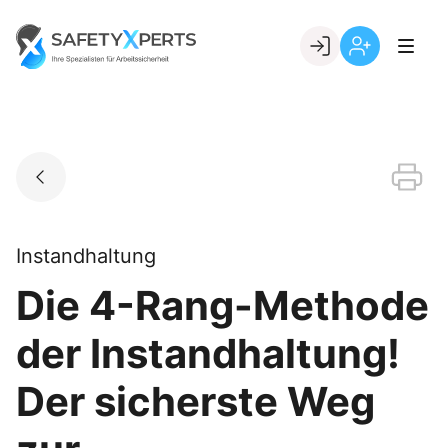
Skip
to
Go to landing page.
content
Willkommen
Registrierung
bei
per
SafetyXperts
Kundennumme
Instandhaltung
Die 4-Rang-Methode
der Instandhaltung!
Der sicherste Weg