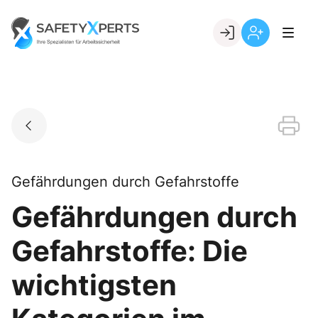
Skip
to
Go to landing page.
content
Willkommen
Registrierung
bei
per
SafetyXperts
Kundennumme
Gefährdungen durch Gefahrstoffe
Gefährdungen durch
Gefahrstoffe: Die
wichtigsten