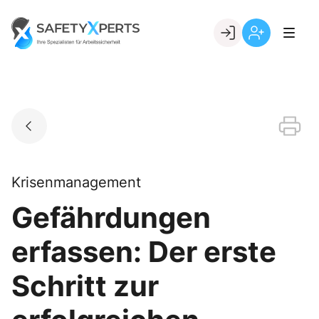
Skip
to
Go to landing page.
content
Willkommen
Registrierung
bei
per
SafetyXperts
Kundennumme
Krisenmanagement
Gefährdungen
erfassen: Der erste
Schritt zur