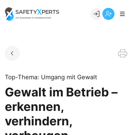
Skip
to
Go to landing page.
content
Willkommen
Registrierung
bei
per
SafetyXperts
Kundennumme
Top-Thema: Umgang mit Gewalt
Gewalt im Betrieb –
erkennen,
verhindern,