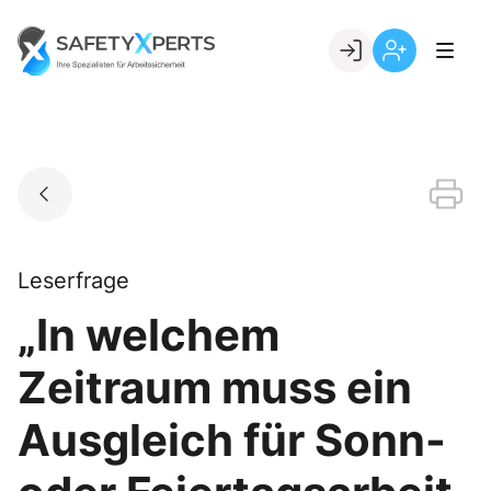
Skip
to
Go to landing page.
content
Willkommen
Registrierung
bei
per
SafetyXperts
Kundennumme
Leserfrage
„In welchem
Zeitraum muss ein
Ausgleich für Sonn-