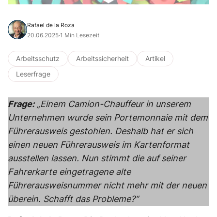
Rafael de la Roza
20.06.2025
·
1 Min Lesezeit
Arbeitsschutz
Arbeitssicherheit
Artikel
Leserfrage
Frage:
„Einem Camion-Chauffeur in unserem
Unternehmen wurde sein Portemonnaie mit dem
Führerausweis gestohlen. Deshalb hat er sich
einen neuen Führerausweis im Kartenformat
ausstellen lassen. Nun stimmt die auf seiner
Fahrerkarte eingetragene alte
Führerausweisnummer nicht mehr mit der neuen
überein. Schafft das Probleme?“