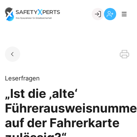
Skip
to
Go to landing page.
content
Willkommen
Registrierung
bei
per
SafetyXperts
Kundennumme
Leserfragen
„Ist die ‚alte‘
Führerausweisnumme
auf der Fahrerkarte