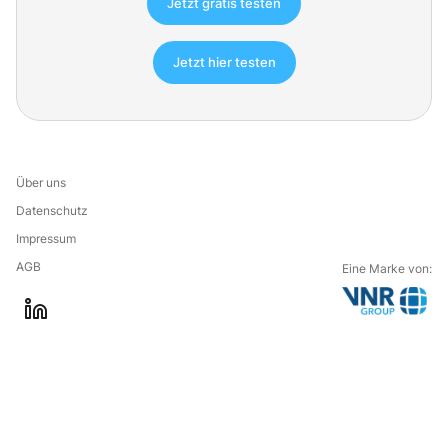
Jetzt gratis testen
Jetzt hier testen
Über uns
Datenschutz
Impressum
AGB
Eine Marke von:
G
l
o
i
t
n
o
k
t
e
h