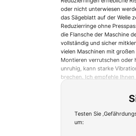
Reduzierringen erhebliche Ri
oder nicht unterwiesen werde
das Sägeblatt auf der Welle ze
Reduzierringe ohne Presspas
die Flansche der Maschine de
vollständig und sicher mitklem
vielen Maschinen mit großen
Montieren verrutschen oder he
unruhig, kann starke Vibrati
brechen. Ich empfehle Ihnen
S
Testen Sie ‚Gefährdungs
um: