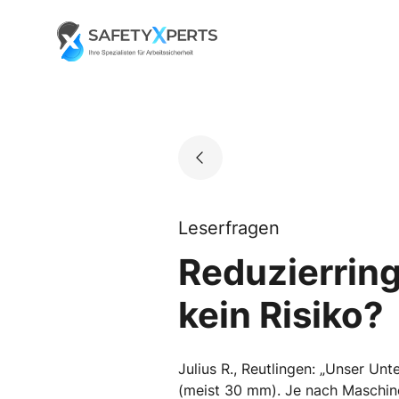
Skip
to
Go to landing page.
content
Leserfragen
Reduzierring
kein Risiko?
Julius R., Reutlingen: „Unser Un
(meist 30 mm). Je nach Maschine 