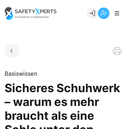
Skip
to
Go to landing page.
content
Willkommen
Registrierung
bei
per
SafetyXperts
Kundennumme
Basiswissen
Sicheres Schuhwerk
– warum es mehr
braucht als eine