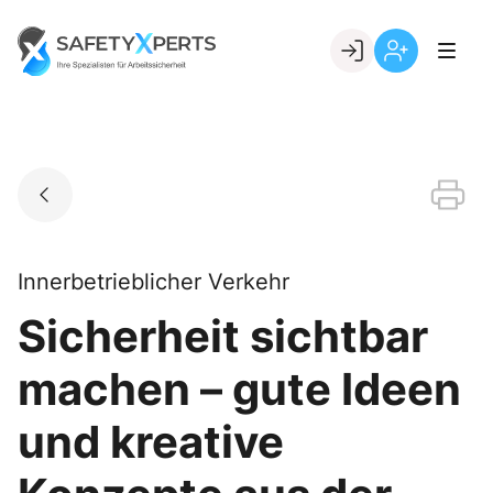
Skip
to
Go to landing page.
content
Willkommen
Registrierung
bei
per
SafetyXperts
Kundennumme
Innerbetrieblicher Verkehr
Sicherheit sichtbar
machen – gute Ideen
und kreative