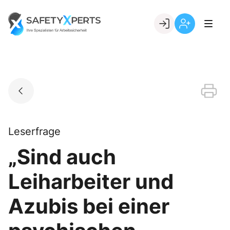
Skip
to
Go to landing page.
content
Willkommen
Registrierung
bei
per
SafetyXperts
Kundennumme
Leserfrage
„Sind auch
Leiharbeiter und
Azubis bei einer